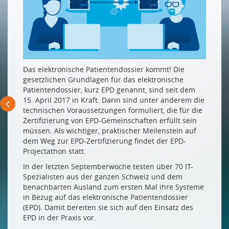
Unsere Verwaltungsabläufe sind so gut wie deutsche
Dieselmotoren umweltfreundlich sind
Nos procédures administratives sont à la Suisse ce
que les moteurs diesel allemands sont à
l’environnement
DER E-CITIZEN
Das elektronische Patientendossier kommt! Die
gesetzlichen Grundlagen für das elektronische
Wie Blockchain den Weg für die digitale Gesellschaft
Patientendossier, kurz EPD genannt, sind seit dem
der Zukunft ebnet
15. April 2017 in Kraft. Darin sind unter anderem die
technischen Voraussetzungen formuliert, die für die
Bitcoin – Die Grundidee veranschaulicht
Zertifizierung von EPD-Gemeinschaften erfüllt sein
Digitale Identität für Identitätslose
müssen. Als wichtiger, praktischer Meilenstein auf
dem Weg zur EPD-Zertifizierung findet der EPD-
Wie verändert das digitale Informationsmanagement
Projectathon statt.
die Organisation des Staats?
In der letzten Septemberwoche testen über 70 IT-
Beim E-Government harzt es in der Schweiz
Spezialisten aus der ganzen Schweiz und dem
Zug: Blockchain-Identität für alle Einwohner
benachbarten Ausland zum ersten Mal ihre Systeme
in Bezug auf das elektronische Patientendossier
E-HEALTH
(EPD). Damit bereiten sie sich auf den Einsatz des
EPD in der Praxis vor.
Ein Mammutprojekt wird Realität