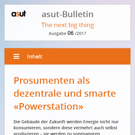
asut-Bulletin
The next big thing
06
Ausgabe
/2017
Inhalt
EDITORIAL
Prosumenten als
Die Gigabitgesellschaft - Möglichkeiten
technologischer Innovationen
dezentrale und smarte
La société du gigaoctet - possibilités des innovations
technologiques
«Powerstation»
VORWORT DER REDAKTION
Die Gebäude der Zukunft werden Energie nicht nur
Prognosen sind schwierig
konsumieren, sondern diese vermehrt auch selbst
INTERVIEW
produzieren – sie werden zu sogenannten