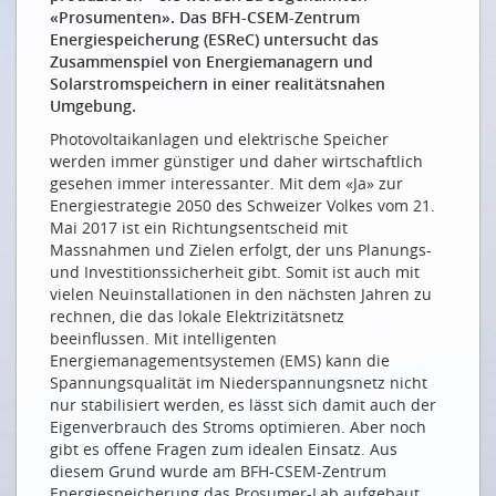
«Prosumenten». Das BFH-CSEM-Zentrum
Auch digital aufgerüstet: Mensch bleibt Mensch
Energiespeicherung (ESReC) untersucht das
Zusammenspiel von Energiemanagern und
Même numériquement augmenté: l’homme reste
Solarstromspeichern in einer realitätsnahen
humain
Umgebung.
ÜBER DIE ZUKUNFT NACHDENKEN
Photovoltaikanlagen und elektrische Speicher
werden immer günstiger und daher wirtschaftlich
Der Zukunft auf der Spur: Von allen möglichen
gesehen immer interessanter. Mit dem «Ja» zur
Seiten
Energiestrategie 2050 des Schweizer Volkes vom 21.
So könnte es sein: Ein Tag in der Zukunft
Mai 2017 ist ein Richtungsentscheid mit
Massnahmen und Zielen erfolgt, der uns Planungs-
THE NEXT BIG THING FÜR ...
und Investitionssicherheit gibt. Somit ist auch mit
vielen Neuinstallationen in den nächsten Jahren zu
The next big thing für Zühlke
rechnen, die das lokale Elektrizitätsnetz
The next big thing für Ericsson
beeinflussen. Mit intelligenten
Energiemanagementsystemen (EMS) kann die
The next big thing für Switch
Spannungsqualität im Niederspannungsnetz nicht
The next big thing für Siemens
nur stabilisiert werden, es lässt sich damit auch der
Eigenverbrauch des Stroms optimieren. Aber noch
ÜBER DIE ZUKUNFT REDEN
gibt es offene Fragen zum idealen Einsatz. Aus
diesem Grund wurde am BFH-CSEM-Zentrum
Das Davos der Wissenschaft
Energiespeicherung das Prosumer-Lab aufgebaut,