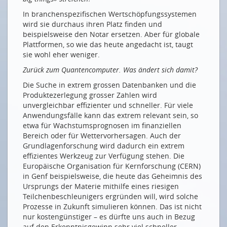
Worldwebforum 2018
In branchenspezifischen Wertschöpfungssystemen
ZUKUNFT BRAUCHT ENERGIE
wird sie durchaus ihren Platz finden und
beispielsweise den Notar ersetzen. Aber für globale
Energie-Management in Echtzeit – bis zur Steckdose
Plattformen, so wie das heute angedacht ist, taugt
sie wohl eher weniger.
Prosumenten als dezentrale und smarte
«Powerstation»
Zurück zum Quantencomputer. Was ändert sich damit?
NEUE MITGLIEDER
Die Suche in extrem grossen Datenbanken und die
Produktezerlegung grosser Zahlen wird
TELESTE Network Services SA
unvergleichbar effizienter und schneller. Für viele
Anwendungsfälle kann das extrem relevant sein, so
ENGIE Services AG
etwa für Wachstumsprognosen im finanziellen
Bereich oder für Wettervorhersagen. Auch der
Drucken
Grundlagenforschung wird dadurch ein extrem
Impressum
effizientes Werkzeug zur Verfügung stehen. Die
Europäische Organisation für Kernforschung (CERN)
in Genf beispielsweise, die heute das Geheimnis des
Ursprungs der Materie mithilfe eines riesigen
Teilchenbeschleunigers ergründen will, wird solche
Prozesse in Zukunft simulieren können. Das ist nicht
nur kostengünstiger – es dürfte uns auch in Bezug
auf den Erkenntnisgewinn sehr viel schneller