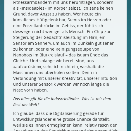
Fitnessarmbändern mit uns herumtragen, sondern
als «Insideables» im Körper selbst. Ich sehe keinen
Grund, davor Angst zu haben. Wer heute ein
künstliches Hüftgelenk hat, Stents im Herzen oder
eine Porzellanbrücke im Gebiss, der fühlt sich
deswegen nicht weniger als Mensch. Ein Chip zur
Steigerung der Gedächtnisleistung im Hirn, ein
Sensor am Sehnerv, um auch im Dunkeln gut sehen
zu können, oder eine Reinigungsequipe von
Nanobots im Blutkreislauf – das ist am Ende das
Gleiche. Und solange wir bereit sind, uns
«aufzurüsten», sehe ich nicht ein, weshalb die
Maschinen uns überholen sollten. Denn in
Verbindung mit unserer Kreativität, unserer Intuition
und unserer Sensorik werden wir noch lange die
Nase vorn haben.
Das alles gilt für die Industrieländer. Was ist mit dem
Rest der Welt?
Ich glaube, dass die Digitalisierung gerade für
Entwicklungsländer eine grosse Chance darstellt,
weil sie es ihnen ermöglichen kann, relativ rasch den
Anschluss an den Entwicklungsstand der ersten Welt