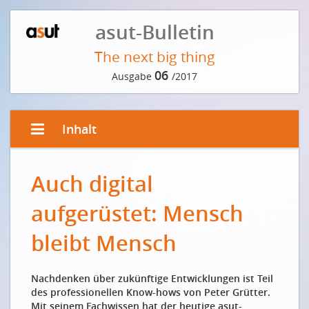
asut-Bulletin
The next big thing
06
Ausgabe
/2017
Inhalt
EDITORIAL
Auch digital
Die Gigabitgesellschaft - Möglichkeiten
technologischer Innovationen
aufgerüstet: Mensch
La société du gigaoctet - possibilités des innovations
technologiques
bleibt Mensch
VORWORT DER REDAKTION
Nachdenken über zukünftige Entwicklungen ist Teil
Prognosen sind schwierig
des professionellen Know-hows von Peter Grütter.
INTERVIEW
Mit seinem Fachwissen hat der heutige asut-