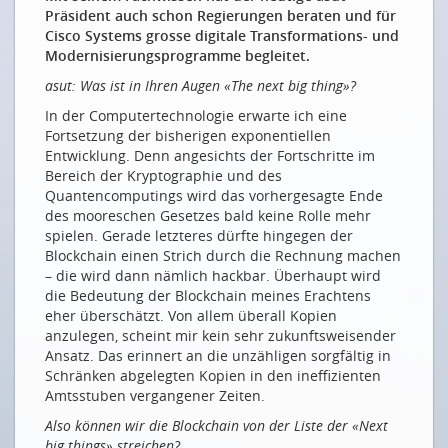
Präsident auch schon Regierungen beraten und für
Auch digital aufgerüstet: Mensch bleibt Mensch
Cisco Systems grosse digitale Transformations- und
Modernisierungsprogramme begleitet.
Même numériquement augmenté: l’homme reste
humain
asut: Was ist in Ihren Augen «The next big thing»?
ÜBER DIE ZUKUNFT NACHDENKEN
In der Computertechnologie erwarte ich eine
Fortsetzung der bisherigen exponentiellen
Der Zukunft auf der Spur: Von allen möglichen
Entwicklung. Denn angesichts der Fortschritte im
Seiten
Bereich der Kryptographie und des
Quantencomputings wird das vorhergesagte Ende
So könnte es sein: Ein Tag in der Zukunft
des mooreschen Gesetzes bald keine Rolle mehr
THE NEXT BIG THING FÜR ...
spielen. Gerade letzteres dürfte hingegen der
Blockchain einen Strich durch die Rechnung machen
The next big thing für Zühlke
– die wird dann nämlich hackbar. Überhaupt wird
die Bedeutung der Blockchain meines Erachtens
The next big thing für Ericsson
eher überschätzt. Von allem überall Kopien
The next big thing für Switch
anzulegen, scheint mir kein sehr zukunftsweisender
Ansatz. Das erinnert an die unzähligen sorgfältig in
The next big thing für Siemens
Schränken abgelegten Kopien in den ineffizienten
ÜBER DIE ZUKUNFT REDEN
Amtsstuben vergangener Zeiten.
Also können wir die Blockchain von der Liste der «Next
Das Davos der Wissenschaft
big things» streichen?