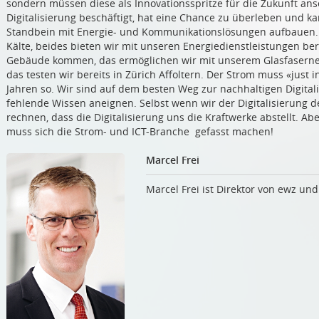
sondern müssen diese als Innovationsspritze für die Zukunft an
Digitalisierung beschäftigt, hat eine Chance zu überleben und 
Standbein mit Energie- und Kommunikationslösungen aufbauen.
Kälte, beides bieten wir mit unseren Energiedienstleistungen ber
Gebäude kommen, das ermöglichen wir mit unserem Glasfasernet
das testen wir bereits in Zürich Affoltern. Der Strom muss «just i
Jahren so. Wir sind auf dem besten Weg zur nachhaltigen Digital
fehlende Wissen aneignen. Selbst wenn wir der Digitalisierung 
rechnen, dass die Digitalisierung uns die Kraftwerke abstellt. A
muss sich die Strom- und ICT-Branche gefasst machen!
Marcel Frei
Marcel Frei ist Direktor von ewz und