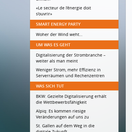
«Le secteur de l’énergie doit
s’ouvrir»
SMART ENERGY PARTY
Woher der Wind weht…
UM WAS ES GEHT
Digitalisierung der Strombranche –
weiter als man meint
Weniger Strom, mehr Effizienz in
Serverräumen und Rechenzentren
WAS SICH TUT
BKW: Gezielte Digitalisierung erhält
die Wettbewerbsfähigkeit
Alpiq: Es kommen riesige
Veränderungen auf uns zu
St. Gallen auf dem Weg in die
digitale Zukunft