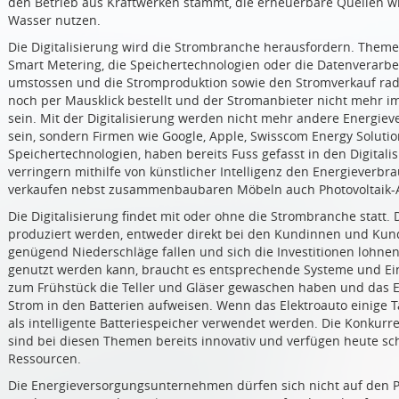
den Betrieb aus Kraftwerken stammt, die erneuerbare Quellen w
Wasser nutzen.
Die Digitalisierung wird die Strombranche herausfordern. Theme
Smart Metering, die Speichertechnologien oder die Datenverarb
umstossen und die Stromproduktion sowie den Stromverkauf radi
noch per Mausklick bestellt und der Stromanbieter nicht mehr 
sein. Mit der Digitalisierung werden nicht mehr andere Energ
sein, sondern Firmen wie Google, Apple, Swisscom Energy Solution
Speichertechnologien, haben bereits Fuss gefasst in den Digita
verringern mithilfe von künstlicher Intelligenz den Energiever
verkaufen nebst zusammenbaubaren Möbeln auch Photovoltaik-
Die Digitalisierung findet mit oder ohne die Strombranche statt. 
produziert werden, entweder direkt bei den Kundinnen und Kund
genügend Niederschläge fallen und sich die Investitionen lohnen
genutzt werden kann, braucht es entsprechende Systeme und E
zum Frühstück die Teller und Gläser gewaschen haben und das E
Strom in den Batterien aufweisen. Wenn das Elektroauto einige Ta
als intelligente Batteriespeicher verwendet werden. Die Konku
sind bei diesen Themen bereits innovativ und verfügen heute s
Ressourcen.
Die Energieversorgungsunternehmen dürfen sich nicht auf den P