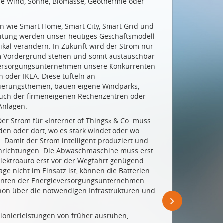
ie Wind, Sonne, Biomasse, Geothermie oder
n wie Smart Home, Smart City, Smart Grid und
eitung werden unser heutiges Geschäftsmodell
kal verändern. In Zukunft wird der Strom nur
im Vordergrund stehen und somit austauschbar
ieversorgungsunternehmen unsere Konkurrenten
 oder IKEA. Diese tüfteln an
lisierungsthemen, bauen eigene Windparks,
brauch der firmeneigenen Rechenzentren oder
Anlagen.
Der Strom für «Internet of Things» & Co. muss
en oder dort, wo es stark windet oder wo
. Damit der Strom intelligent produziert und
inrichtungen. Die Abwaschmaschine muss erst
lektroauto erst vor der Wegfahrt genügend
ge nicht im Einsatz ist, können die Batterien
rrenten der Energieversorgungsunternehmen
chon über die notwendigen Infrastrukturen und
ionierleistungen von früher ausruhen,