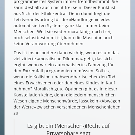
programmiertes System immer fremdbestimmt. Sie
Drucken
kann deshalb auch nicht frei sein. Dieser Punkt ist
Impressum
aus Sicht der Ethik zentral: Denn damit liegt die
Letztverantwortung für die «Handlungen» jedes
automatisierten Systems ganz klar immer beim
Menschen. Weil sie weder moralfähig, noch frei,
noch selbstbestimmt ist, kann die Maschine auch
keine Verantwortung übernehmen.
Das ist insbesondere dann wichtig, wenn es um das
viel zitierte «moralische Dilemma» geht, das sich
ergibt, wenn wir ein automatisiertes Fahrzeug für
den Extremfall programmieren müssen: Soll es,
wenn die Kollision unabwendbar ist, eher den Tod
eines Erwachsenen oder den eines Kindes in Kauf
nehmen? Moralisch gute Optionen gibt es in dieser
Konstellation keine, denn die jedem menschlichen
Wesen eigene Menschenwürde, lässt kein «Abwägen
der Werte» zwischen verschiedenen Menschenleben
zu.
Es gibt ein (Menschen-)Recht auf
Privatsphäre sagt