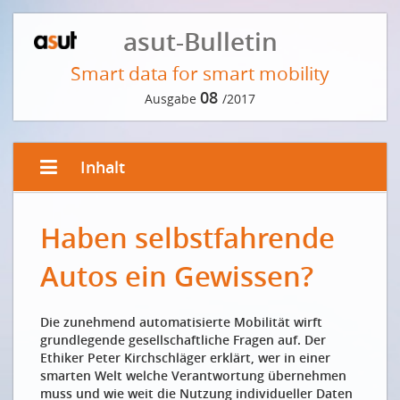
asut-Bulletin
Smart data for smart mobility
08
Ausgabe
/2017
Inhalt
EDITORIAL
Haben selbstfahrende
Mehr Intelligenz und weniger Beton
Plus d’intelligence et moins de béton
Autos ein Gewissen?
VORWORT DER REDAKTION
Die zunehmend automatisierte Mobilität wirft
Frei fliessende Daten für frei fliessenden Verkehr
grundlegende gesellschaftliche Fragen auf. Der
Des données circulant librement pour garantir un
Ethiker Peter Kirchschläger erklärt, wer in einer
trafic fluide
smarten Welt welche Verantwortung übernehmen
muss und wie weit die Nutzung individueller Daten