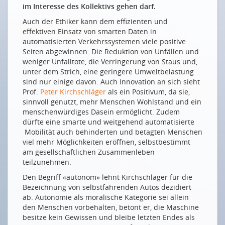
STUDIE
im Interesse des Kollektivs gehen darf.
Wer hat Angst vor dem selbstfahrenden Auto?
Auch der Ethiker kann dem effizienten und
effektiven Einsatz von smarten Daten in
18. ASUT-KOLLOQUIUM, FACHTAGUNG ASTRA, ITS-CH UND
automatisierten Verkehrssystemen viele positive
TCS
Seiten abgewinnen: Die Reduktion von Unfällen und
weniger Unfalltote, die Verringerung von Staus und,
Wie anonym sind wir noch?
unter dem Strich, eine geringere Umweltbelastung
Haben selbstfahrende Autos ein Gewissen?
sind nur einige davon. Auch Innovation an sich sieht
Prof.
Peter Kirchschläger
als ein Positivum, da sie,
Die Grundlage für die Grundlage
sinnvoll genutzt, mehr Menschen Wohlstand und ein
Podium: Smarte Daten und Demokratie
menschenwürdiges Dasein ermöglicht. Zudem
dürfte eine smarte und weitgehend automatisierte
Smart Hamburg
Mobilität auch behinderten und betagten Menschen
Brücken bauen und Gräben zuschütten
viel mehr Möglichkeiten eröffnen, selbstbestimmt
am gesellschaftlichen Zusammenleben
Wann kommt der Roboter-Chauffeur?
teilzunehmen.
Die Lektion des Güterverkehrs
Den Begriff «autonom» lehnt Kirchschläger für die
KOLLQUIUM – DAS FOTOALBUM
Bezeichnung von selbstfahrenden Autos dezidiert
ab. Autonomie als moralische Kategorie sei allein
Impressionen
den Menschen vorbehalten, betont er, die Maschine
besitze kein Gewissen und bleibe letzten Endes als