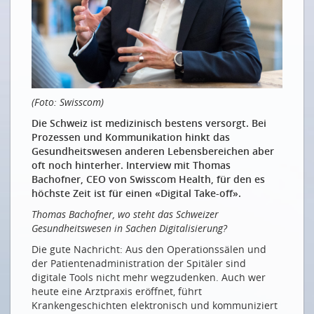
Gesünder, glücklicher und länger leben – wenn wir
unsere Daten teilen
Sharing our data will make us live healthier, happier
and longer lives.
DIE SITUATION IN DER SCHWEIZ
(Foto: Swisscom)
Der Weg ist noch weit
Die Schweiz ist medizinisch bestens versorgt. Bei
Bereit für den Take-off
Prozessen und Kommunikation hinkt das
DIGITALISIERUNG DER VERSORGUNG
Gesundheitswesen anderen Lebensbereichen aber
oft noch hinterher. Interview mit Thomas
«Patient Journey» – der Patientenpfad der Zukunft
Bachofner, CEO von Swisscom Health, für den es
höchste Zeit ist für einen «Digital Take-off».
ASSISTED LIVING
Thomas Bachofner, wo steht das Schweizer
Zu Hause ist es am Schönsten
Gesundheitswesen in Sachen Digitalisierung?
Ohne Angst älter werden
Die gute Nachricht: Aus den Operationssälen und
der Patientenadministration der Spitäler sind
BIG DATA UND SMART ANALYTICS
digitale Tools nicht mehr wegzudenken. Auch wer
heute eine Arztpraxis eröffnet, führt
Der digitale Zwilling
Krankengeschichten elektronisch und kommuniziert
Ich sehe dein Herz schlagen