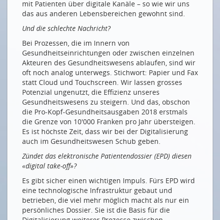
mit Patienten über digitale Kanäle – so wie wir uns
das aus anderen Lebensbereichen gewohnt sind.
Mit dem Smartphone gegen Migräne
Und die schlechte Nachricht?
19. ASUT-KOLLOQUIUM
Bei Prozessen, die im Innern von
Rückblick: Mobilität neu denken
Gesundheitseinrichtungen oder zwischen einzelnen
Akteuren des Gesundheitswesens ablaufen, sind wir
Das Fotoalbum
oft noch analog unterwegs. Stichwort: Papier und Fax
statt Cloud und Touchscreen. Wir lassen grosses
Drucken
Potenzial ungenutzt, die Effizienz unseres
Impressum
Gesundheitswesens zu steigern. Und das, obschon
die Pro-Kopf-Gesundheitsausgaben 2018 erstmals
die Grenze von 10'000 Franken pro Jahr übersteigen.
Es ist höchste Zeit, dass wir bei der Digitalisierung
auch im Gesundheitswesen Schub geben.
Zündet das elektronische Patientendossier (EPD) diesen
«digital take-off»?
Es gibt sicher einen wichtigen Impuls. Fürs EPD wird
eine technologische Infrastruktur gebaut und
betrieben, die viel mehr möglich macht als nur ein
persönliches Dossier. Sie ist die Basis für die
Digitalisierung weiterer Prozesse zwischen