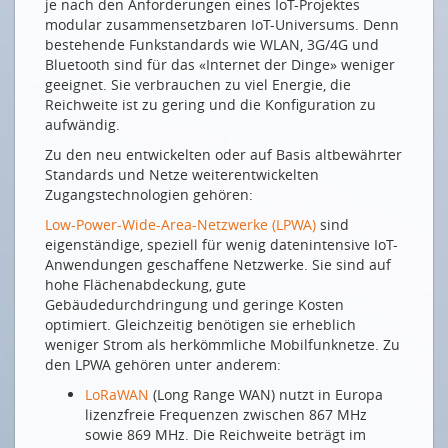
je nach den Anforderungen eines IoT-Projektes
SICHERHEIT
modular zusammensetzbaren IoT-Universums. Denn
bestehende Funkstandards wie WLAN, 3G/4G und
Schöne neue IOT-Welt – vernetzt und angreifbar
Bluetooth sind für das «Internet der Dinge» weniger
ICT-NETWORKINGPARTY
geeignet. Sie verbrauchen zu viel Energie, die
Reichweite ist zu gering und die Konfiguration zu
In feinen Halbtönen
aufwändig.
NEUE MITGLIEDER
Zu den neu entwickelten oder auf Basis altbewährter
Standards und Netze weiterentwickelten
swissconnect AG
Zugangstechnologien gehören:
Low-Power-Wide-Area-Netzwerke (LPWA)
sind
Drucken
eigenständige, speziell für wenig datenintensive IoT-
Impressum
Anwendungen geschaffene Netzwerke. Sie sind auf
hohe Flächenabdeckung, gute
Gebäudedurchdringung und geringe Kosten
optimiert. Gleichzeitig benötigen sie erheblich
weniger Strom als herkömmliche Mobilfunknetze. Zu
den LPWA gehören unter anderem:
LoRaWAN
(Long Range WAN) nutzt in Europa
lizenzfreie Frequenzen zwischen 867 MHz
sowie 869 MHz. Die Reichweite beträgt im