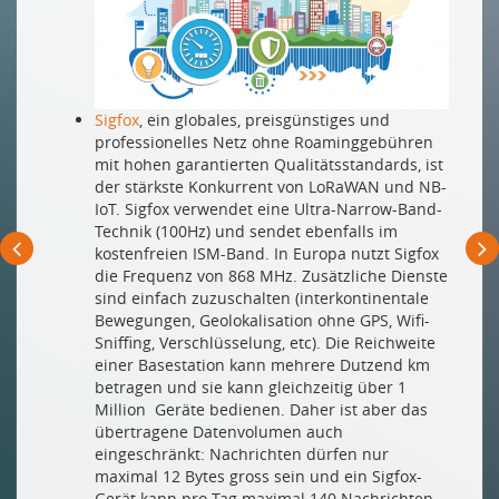
Sigfox
, ein globales, preisgünstiges und
professionelles Netz ohne Roaminggebühren
mit hohen garantierten Qualitätsstandards, ist
der stärkste Konkurrent von LoRaWAN und NB-
IoT. Sigfox verwendet eine Ultra-Narrow-Band-
Technik (100Hz) und sendet ebenfalls im
kostenfreien ISM-Band. In Europa nutzt Sigfox
die Frequenz von 868 MHz. Zusätzliche Dienste
sind einfach zuzuschalten (interkontinentale
Bewegungen, Geolokalisation ohne GPS, Wifi-
Sniffing, Verschlüsselung, etc). Die Reichweite
einer Basestation kann mehrere Dutzend km
betragen und sie kann gleichzeitig über 1
Million Geräte bedienen. Daher ist aber das
übertragene Datenvolumen auch
eingeschränkt: Nachrichten dürfen nur
maximal 12 Bytes gross sein und ein Sigfox-
Gerät kann pro Tag maximal 140 Nachrichten