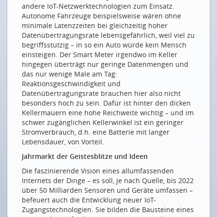
andere IoT-Netzwerktechnologien zum Einsatz.
Je komplexer, desto spannender
Autonome Fahrzeuge beispielsweise wären ohne
minimale Latenzzeiten bei gleichzeitig hoher
Une complexité enthousiasmante
Datenübertragungsrate lebensgefährlich, weil viel zu
NETZWERKE
begriffsstutzig – in so ein Auto würde kein Mensch
einsteigen. Der Smart Meter irgendwo im Keller
Jedem sein Netzwerk: ein Lexikon
hingegen überträgt nur geringe Datenmengen und
das nur wenige Male am Tag:
SENSOREN UND ANALYTIK
Reaktionsgeschwindigkeit und
Datenübertragungsrate brauchen hier also nicht
Sensoren für eine vernetzte Welt
besonders hoch zu sein. Dafür ist hinter den dicken
Fog und Edge versus Cloud
Kellermauern eine hohe Reichweite wichtig – und im
schwer zugänglichen Kellerwinkel ist ein geringer
ANWENDUNGSBEISPIELE
Stromverbrauch, d.h. eine Batterie mit langer
Lebensdauer, von Vorteil.
Alle Dinge wollen ins Internet
Jahrmarkt der Geistesblitze und Ideen
Die Ampeln stehen auf Grün
Die faszinierende Vision eines allumfassenden
WO IOT IN DER SCHWEIZ ABHEBT
Internets der Dinge – es soll, je nach Quelle, bis 2022
über 50 Milliarden Sensoren und Geräte umfassen –
Das Internet der Schweizer Dinge
befeuert auch die Entwicklung neuer IoT-
Eine gewisse Ernüchterung nach den Pionierjahren
Zugangstechnologien. Sie bilden die Bausteine eines