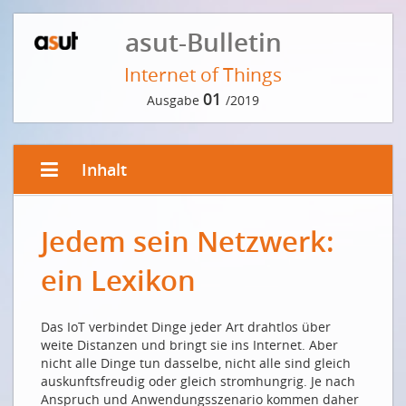
asut-Bulletin
Internet of Things
01
Ausgabe
/2019
Inhalt
EDITORIAL
Jedem sein Netzwerk:
IoT: Wie die Schweiz die Chancen des digitalen
Wandels nutzen kann
ein Lexikon
IoT: Comment la Suisse peut saisir les opportunités
de la transformation numérique
Das IoT verbindet Dinge jeder Art drahtlos über
VORWORT DER REDAKTION
weite Distanzen und bringt sie ins Internet. Aber
nicht alle Dinge tun dasselbe, nicht alle sind gleich
Eine Frage der Infrastruktur
auskunftsfreudig oder gleich stromhungrig. Je nach
INTERVIEW MIT JULIAN DÖMER, HEAD IOT, SWISSCOM
Anspruch und Anwendungsszenario kommen daher