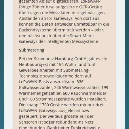
gesamten Ablauf digitalisieren. LoRaWAN-
fähige Zähler bzw. aufgesetzte OCR-Geräte
übertragen die Messdaten in regelmässigen
Abständen an IoT-Gateways. Von dort aus
können die Daten entweder unmittelbar in die
Backendsysteme übermittelt werden – oder
demnächst auch über die Smart Meter
Gateways der intelligenten Messsysteme.
Submetering
Bei der Stromnetz Hamburg GmbH galt es ein
Neubauprojekt mit 154 Wohn- und fünf
Gewerbeeinheiten mit Submetering-
Technologie sowie Rauchmeldern auf
LoRaWAN-Basis auszurüsten. 336
Kaltwasserzähler, 246 Warmwasserzähler, 199
Wärmemengenzähler, 600 Rauchwarnmelder
und 160 Strommessgeräte wurden installiert.
Die knapp 1700 Geräte werden mit nur drei
LoRaWAN-Gateways ausgelesen bzw.
gesteuert. Der weitaus grösste Teil der
Sensoren ist sogar redundant ins Netz
eingebunden. Dank hoher Funkreichweite