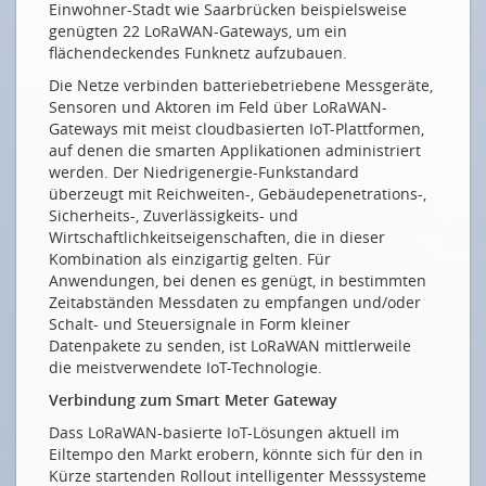
Einwohner-Stadt wie Saarbrücken beispielsweise
genügten 22 LoRaWAN-Gateways, um ein
flächendeckendes Funknetz aufzubauen.
Die Netze verbinden batteriebetriebene Messgeräte,
Sensoren und Aktoren im Feld über LoRaWAN-
Gateways mit meist cloudbasierten IoT-Plattformen,
auf denen die smarten Applikationen administriert
werden. Der Niedrigenergie-Funkstandard
überzeugt mit Reichweiten-, Gebäudepenetrations-,
Sicherheits-, Zuverlässigkeits- und
Wirtschaftlichkeitseigenschaften, die in dieser
Kombination als einzigartig gelten. Für
Anwendungen, bei denen es genügt, in bestimmten
Zeitabständen Messdaten zu empfangen und/oder
Schalt- und Steuersignale in Form kleiner
Datenpakete zu senden, ist LoRaWAN mittlerweile
die meistverwendete IoT-Technologie.
Verbindung zum Smart Meter Gateway
Dass LoRaWAN-basierte IoT-Lösungen aktuell im
Eiltempo den Markt erobern, könnte sich für den in
Kürze startenden Rollout intelligenter Messsysteme