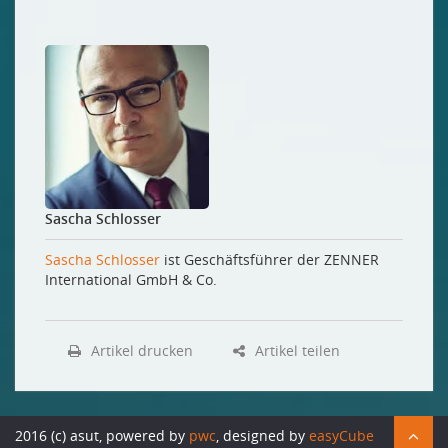
Sascha Schlosser
Sascha Schlosser
ist Geschäftsführer der ZENNER
International GmbH & Co.
Artikel drucken
Artikel teilen
2016 (c) asut, powered by
pwc
, designed by
easyCube