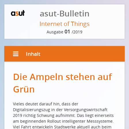
asut-Bulletin
Internet of Things
01
Ausgabe
/2019
Inhalt
EDITORIAL
Die Ampeln stehen auf
IoT: Wie die Schweiz die Chancen des digitalen
Wandels nutzen kann
Grün
IoT: Comment la Suisse peut saisir les opportunités
de la transformation numérique
Vieles deutet darauf hin, dass der
VORWORT DER REDAKTION
Digitalisierungszug in der Versorgungswirtschaft
2019 richtig Schwung aufnimmt. Das liegt einerseits
Eine Frage der Infrastruktur
am beginnenden Rollout intelligenter Messsysteme.
INTERVIEW MIT JULIAN DÖMER, HEAD IOT, SWISSCOM
Viel Fahrt entwickeln Stadtwerke aktuell auch beim