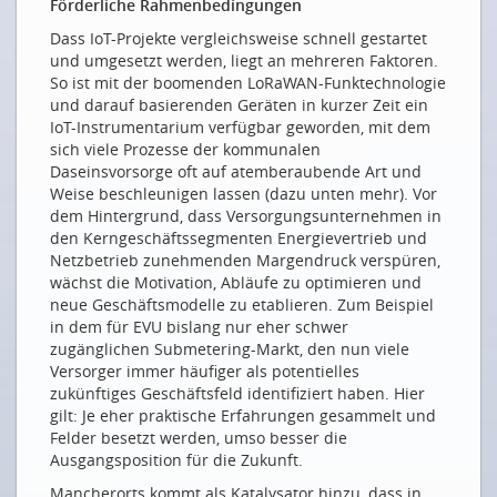
Förderliche Rahmenbedingungen
SICHERHEIT
Dass IoT-Projekte vergleichsweise schnell gestartet
Schöne neue IOT-Welt – vernetzt und angreifbar
und umgesetzt werden, liegt an mehreren Faktoren.
So ist mit der boomenden LoRaWAN-Funktechnologie
ICT-NETWORKINGPARTY
und darauf basierenden Geräten in kurzer Zeit ein
IoT-Instrumentarium verfügbar geworden, mit dem
In feinen Halbtönen
sich viele Prozesse der kommunalen
NEUE MITGLIEDER
Daseinsvorsorge oft auf atemberaubende Art und
Weise beschleunigen lassen (dazu unten mehr). Vor
swissconnect AG
dem Hintergrund, dass Versorgungsunternehmen in
den Kerngeschäftssegmenten Energievertrieb und
Netzbetrieb zunehmenden Margendruck verspüren,
Drucken
wächst die Motivation, Abläufe zu optimieren und
Impressum
neue Geschäftsmodelle zu etablieren. Zum Beispiel
in dem für EVU bislang nur eher schwer
zugänglichen Submetering-Markt, den nun viele
Versorger immer häufiger als potentielles
zukünftiges Geschäftsfeld identifiziert haben. Hier
gilt: Je eher praktische Erfahrungen gesammelt und
Felder besetzt werden, umso besser die
Ausgangsposition für die Zukunft.
Mancherorts kommt als Katalysator hinzu, dass in