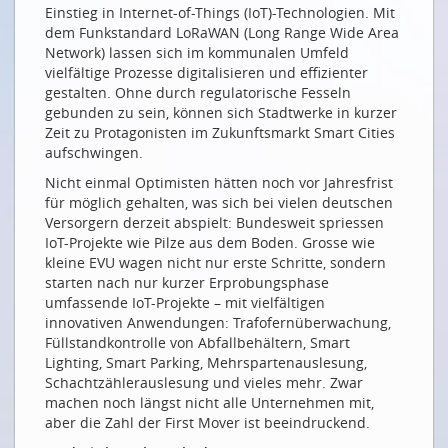
Einstieg in Internet-of-Things (IoT)-Technologien. Mit
Je komplexer, desto spannender
dem Funkstandard LoRaWAN (Long Range Wide Area
Network) lassen sich im kommunalen Umfeld
Une complexité enthousiasmante
vielfältige Prozesse digitalisieren und effizienter
NETZWERKE
gestalten. Ohne durch regulatorische Fesseln
gebunden zu sein, können sich Stadtwerke in kurzer
Jedem sein Netzwerk: ein Lexikon
Zeit zu Protagonisten im Zukunftsmarkt Smart Cities
aufschwingen.
SENSOREN UND ANALYTIK
Nicht einmal Optimisten hätten noch vor Jahresfrist
Sensoren für eine vernetzte Welt
für möglich gehalten, was sich bei vielen deutschen
Versorgern derzeit abspielt: Bundesweit spriessen
Fog und Edge versus Cloud
IoT-Projekte wie Pilze aus dem Boden. Grosse wie
ANWENDUNGSBEISPIELE
kleine EVU wagen nicht nur erste Schritte, sondern
starten nach nur kurzer Erprobungsphase
Alle Dinge wollen ins Internet
umfassende IoT-Projekte – mit vielfältigen
innovativen Anwendungen: Trafofernüberwachung,
Die Ampeln stehen auf Grün
Füllstandkontrolle von Abfallbehältern, Smart
WO IOT IN DER SCHWEIZ ABHEBT
Lighting, Smart Parking, Mehrspartenauslesung,
Schachtzählerauslesung und vieles mehr. Zwar
Das Internet der Schweizer Dinge
machen noch längst nicht alle Unternehmen mit,
aber die Zahl der First Mover ist beeindruckend.
Eine gewisse Ernüchterung nach den Pionierjahren