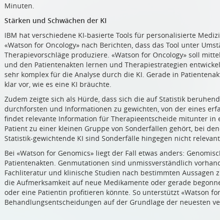
Minuten.
Stärken und Schwächen der KI
IBM hat verschiedene KI-basierte Tools für personalisierte Medizin
«Watson for Oncology» nach Berichten, dass das Tool unter Umst
Therapievorschläge produziere. «Watson for Oncology» soll mittel
und den Patientenakten lernen und Therapiestrategien entwickel
sehr komplex für die Analyse durch die KI. Gerade in Patientena
klar vor, wie es eine KI bräuchte.
Zudem zeigte sich als Hürde, dass sich die auf Statistik beruh
durchforsten und Informationen zu gewichten, von der eines erf
findet relevante Information für Therapieentscheide mitunter i
Patient zu einer kleinen Gruppe von Sonderfällen gehört, bei den
Statistik-gewichtende KI sind Sonderfälle hingegen nicht relevant
Bei «Watson for Genomics» liegt der Fall etwas anders: Genomisch
Patientenakten. Genmutationen sind unmissverständlich vorhande
Fachliteratur und klinische Studien nach bestimmten Aussagen 
die Aufmerksamkeit auf neue Medikamente oder gerade begonnene
oder eine Patientin profitieren könnte. So unterstützt «Watson f
Behandlungsentscheidungen auf der Grundlage der neuesten ver