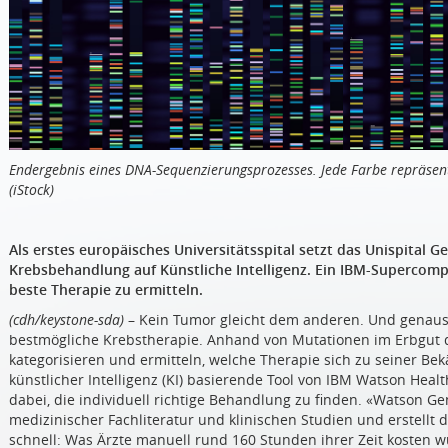
Endergebnis eines DNA-Sequenzierungsprozesses. Jede Farbe repräsent
(iStock)
Als erstes europäisches Universitätsspital setzt das Unispital G
Krebsbehandlung auf Künstliche Intelligenz. Ein IBM-Supercomput
beste Therapie zu ermitteln.
(cdh/keystone-sda)
– Kein Tumor gleicht dem anderen. Und genauso 
bestmögliche Krebstherapie. Anhand von Mutationen im Erbgut d
kategorisieren und ermitteln, welche Therapie sich zu seiner B
künstlicher Intelligenz (KI) basierende Tool von IBM Watson Heal
dabei, die individuell richtige Behandlung zu finden. «Watson 
medizinischer Fachliteratur und klinischen Studien und erstellt
schnell: Was Ärzte manuell rund 160 Stunden ihrer Zeit kosten w