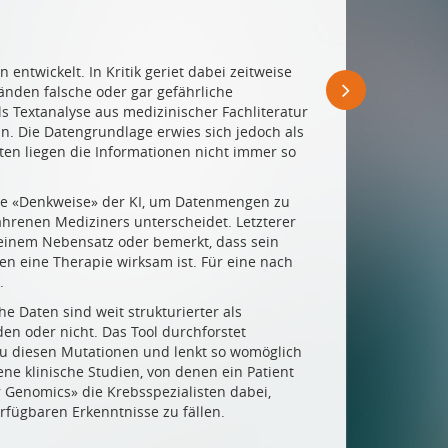
 entwickelt. In Kritik geriet dabei zeitweise
änden falsche oder gar gefährliche
s Textanalyse aus medizinischer Fachliteratur
n. Die Datengrundlage erwies sich jedoch als
kten liegen die Informationen nicht immer so
ende «Denkweise» der KI, um Datenmengen zu
ahrenen Mediziners unterscheidet. Letzterer
n einem Nebensatz oder bemerkt, dass sein
en eine Therapie wirksam ist. Für eine nach
.
e Daten sind weit strukturierter als
n oder nicht. Das Tool durchforstet
zu diesen Mutationen und lenkt so womöglich
 klinische Studien, von denen ein Patient
or Genomics» die Krebsspezialisten dabei,
fügbaren Erkenntnisse zu fällen.