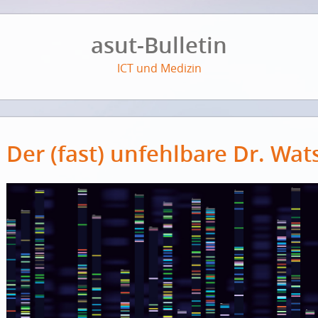
asut-Bulletin
ICT und Medizin
Der (fast) unfehlbare Dr. Wat