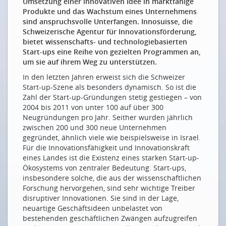
Umsetzung einer innovativen Idee in marktfähige
HERR DOBLER, GIBT ES EIN ERFOLGSREZEPT?
Produkte und das Wachstum eines Unternehmens
sind anspruchsvolle Unterfangen. Innosuisse, die
Wichtig ist der Austausch mit Andersdenkenden
Schweizerische Agentur für Innovationsförderung,
INTERVIEW MIT EINEM BUSINESS ANGEL
bietet wissenschafts- und technologiebasierten
Start-ups eine Reihe von gezielten Programmen an,
Ein bisschen Innovation genügt nicht
um sie auf ihrem Weg zu unterstützen.
Un peu d’innovation ne suffit pas
In den letzten Jahren erweist sich die Schweizer
Start-up-Szene als besonders dynamisch. So ist die
Das sind die Schweizer Investoren
Zahl der Start-up-Gründungen stetig gestiegen – von
ZWEI SCHWEIZER START-UP-HUBS
2004 bis 2011 von unter 100 auf über 300
Neugründungen pro Jahr. Seither wurden jährlich
Zürich, die Spin-off-Schmiede
zwischen 200 und 300 neue Unternehmen
gegründet, ähnlich viele wie beispielsweise in Israel.
Vaud, cœur nucléaire de l’innovation digitale
Für die Innovationsfähigkeit und Innovationskraft
Der Kanton Waadt als Fusionskern der digitalen
eines Landes ist die Existenz eines starken Start-up-
Innovation
Ökosystems von zentraler Bedeutung. Start-ups,
insbesondere solche, die aus der wissenschaftlichen
FÖRDERINSTRUMENTE FÜR START-UPS
Forschung hervorgehen, sind sehr wichtige Treiber
disruptiver Innovationen. Sie sind in der Lage,
Innosuisse: Gezielte Unterstützung
neuartige Geschäftsideen unbelastet von
Labs und Kicks
bestehenden geschäftlichen Zwängen aufzugreifen