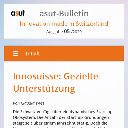
asut-Bulletin
Innovation made in Switzerland
05
Ausgabe
/2020
Inhalt
EDITORIAL VON EDITH GRAF-LITSCHER
Innosuisse: Gezielte
Innovation braucht Mut
L'innovation demande du courage
Unterstützung
INNOVATION MADE IN SWITZERLAND: DIE ZAHLEN
Von Claudia Wyss
Innovation als Tradition – Vorwort der Redaktion
Die Schweiz verfügt über ein dynamisches Start-up-
Die Schweizer ICT-Start-up-Szene ist noch sehr jung
Ökosystem. Die Anzahl der Start-up-Gründungen
Innovationsweltmeister heute – und morgen?
steigt seit über einem Jahrzehnt stetig. Doch die