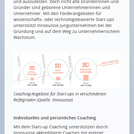
und auszutesten. Doch nicht alle Gründerinnen und
UNICORNS
Gründer sind geborene Unternehmerinnen und
Unternehmer. Mit den Förderangeboten für
Wertvolle Geschöpfe
wissenschafts- oder technologiebasierte Start-ups
PREIS- UND HOFFNUNGSTRÄGER
unterstützt Innosuisse Jungunternehmen bei der
Gründung und auf dem Weg zu unternehmerischem
Ein verlässlicher digitaler Gesundheitsbegleiter
Wachstum.
Ditigal überwachte Pferde und ein Cyberwachhund
Wie das Start-up Uhoo Cookies ablöst
Ein revolutionärer BH
VOM START-UP ZUM SCALE-UP
Wenn Start-ups erwachsen werden
Coaching-Angebote für Start-ups in verschiedenen
Drucken
Reifegraden
(Quelle: Innosuisse)
Impressum
Individuelles und persönliches Coaching
Mit dem Start-up Coaching unterstützen durch
Innosuisse akkreditierte Coaches mit eigener