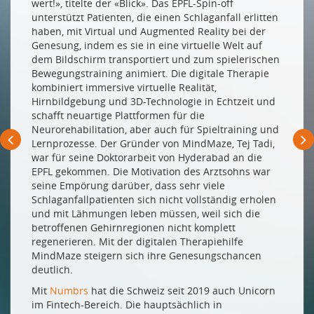
wert!», titelte der «Blick». Das EPFL-Spin-off
UNICORNS
unterstützt Patienten, die einen Schlaganfall erlitten
haben, mit Virtual und Augmented Reality bei der
Wertvolle Geschöpfe
Genesung, indem es sie in eine virtuelle Welt auf
PREIS- UND HOFFNUNGSTRÄGER
dem Bildschirm transportiert und zum spielerischen
Bewegungstraining animiert. Die digitale Therapie
Ein verlässlicher digitaler Gesundheitsbegleiter
kombiniert immersive virtuelle Realität,
Hirnbildgebung und 3D-Technologie in Echtzeit und
Ditigal überwachte Pferde und ein Cyberwachhund
schafft neuartige Plattformen für die
Wie das Start-up Uhoo Cookies ablöst
Neurorehabilitation, aber auch für Spieltraining und
Lernprozesse. Der Gründer von MindMaze, Tej Tadi,
Ein revolutionärer BH
war für seine Doktorarbeit von Hyderabad an die
VOM START-UP ZUM SCALE-UP
EPFL gekommen. Die Motivation des Arztsohns war
seine Empörung darüber, dass sehr viele
Wenn Start-ups erwachsen werden
Schlaganfallpatienten sich nicht vollständig erholen
und mit Lähmungen leben müssen, weil sich die
betroffenen Gehirnregionen nicht komplett
Drucken
regenerieren. Mit der digitalen Therapiehilfe
Impressum
MindMaze steigern sich ihre Genesungschancen
deutlich.
Mit
Numbrs
hat die Schweiz seit 2019 auch Unicorn
im Fintech-Bereich. Die hauptsächlich in