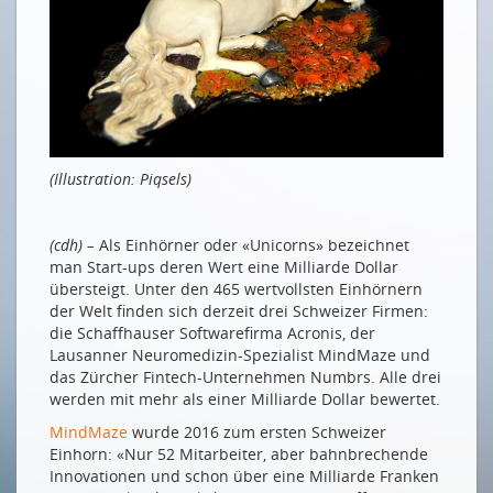
HERR DOBLER, GIBT ES EIN ERFOLGSREZEPT?
Wichtig ist der Austausch mit Andersdenkenden
INTERVIEW MIT EINEM BUSINESS ANGEL
Ein bisschen Innovation genügt nicht
Un peu d’innovation ne suffit pas
(Illustration: Piqsels)
Das sind die Schweizer Investoren
ZWEI SCHWEIZER START-UP-HUBS
(cdh) –
Als Einhörner oder «Unicorns» bezeichnet
man Start-ups deren Wert eine Milliarde Dollar
Zürich, die Spin-off-Schmiede
übersteigt.
Unter den 465 wertvollsten Einhörnern
Vaud, cœur nucléaire de l’innovation digitale
der Welt finden sich derzeit drei Schweizer Firmen:
die Schaffhauser Softwarefirma Acronis, der
Der Kanton Waadt als Fusionskern der digitalen
Lausanner Neuromedizin-Spezialist MindMaze und
Innovation
das Zürcher Fintech-Unternehmen Numbrs. Alle drei
FÖRDERINSTRUMENTE FÜR START-UPS
werden mit mehr als einer Milliarde Dollar bewertet.
MindMaze
wurde 2016 zum ersten Schweizer
Innosuisse: Gezielte Unterstützung
Einhorn: «Nur 52 Mitarbeiter, aber bahnbrechende
Labs und Kicks
Innovationen und schon über eine Milliarde Franken