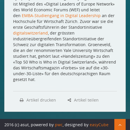
ist Mitglied des «Digital Leaders of Europe Network»
des World Economic Forums (WEF) und leitet
den
EMBA-Studiengang in Digital Leadership
an der
Hochschule für Wirtschaft Zürich. Zuvor war sie die
erste Geschäftsführerin der Standortinitiative
digitalswitzerland
, der grössten
industrieübergreifenden Standortinitiative der
Schweiz zur digitalen Transformation. Groeneveld,
die an der renommierten Yale University Wirtschaft
studiert hat, gehört laut «Handelszeitung» zu den
«Top 50 Who is Who in Digital Switzerland», während
das Wirtschaftsmagazin «Forbes» sie auf die «30-
under-30-Liste» für den deutschsprachigen Raum
gesetzt hat.
Artikel drucken
Artikel teilen
2016 (c) asut, powered by
pwc
, designed by
easyCube