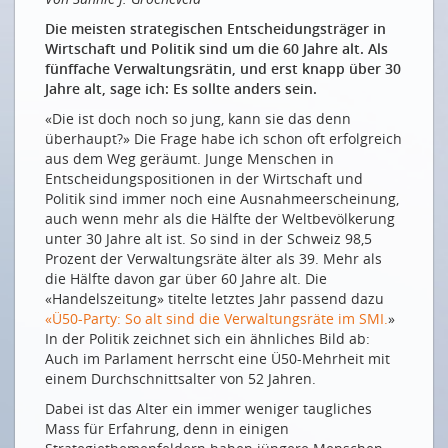
RIEDERLE
Die meisten strategischen Entscheidungsträger in
Hey, schaut mal, da passiert was!
Wirtschaft und Politik sind um die 60 Jahre alt. Als
fünffache Verwaltungsrätin, und erst knapp über 30
Regardez donc, il se passe quelque chose!
Jahre alt, sage ich: Es sollte anders sein.
DIE ZOOMER UNTER DER LUPE
«Die ist doch noch so jung, kann sie das denn
überhaupt?» Die Frage habe ich schon oft erfolgreich
Bei den digitalen Ureinwohnern – die digitale Jugend
aus dem Weg geräumt. Junge Menschen in
im Spiegel von (Marketing-)Studien
Entscheidungspositionen in der Wirtschaft und
Ein Modeunternehmen will die Gen Z verstehen
Politik sind immer noch eine Ausnahmeerscheinung,
auch wenn mehr als die Hälfte der Weltbevölkerung
SCHWEIZER DIGITAL MOVERS & SHAKERS
unter 30 Jahre alt ist. So sind in der Schweiz 98,5
Prozent der Verwaltungsräte älter als 39. Mehr als
Die multiple Verwaltungsrätin: Alter ist ein
die Hälfte davon gar über 60 Jahre alt. Die
schlechtes Mass für Erfahrung
«Handelszeitung» titelte letztes Jahr passend dazu
Der Lösungsorientierte: Mit Internettechnologien
«Ü50-Party: So alt sind die Verwaltungsräte im SMI.
»
verbandelt
In der Politik zeichnet sich ein ähnliches Bild ab:
Auch im Parlament herrscht eine Ü50-Mehrheit mit
Die Wortwörtlichen: The Digital Natives GmbH
einem Durchschnittsalter von 52 Jahren.
Die Anpackende: Ungeduld ist eine Tugend
Dabei ist das Alter ein immer weniger taugliches
Der Aufrüttler: Ein Ruck muss durchs Land
Mass für Erfahrung, denn in einigen