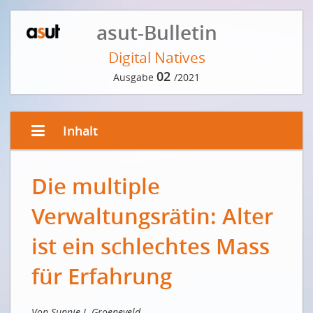
asut-Bulletin
Digital Natives
02
Ausgabe
/2021
Inhalt
EDITORIAL VON NICOLA FORSTER
Die multiple
Auf dem Weg zum generationenübergreifenden
Mitmach-Staat
Verwaltungsrätin: Alter
Digital Natives: Vers une participation
intergénérationnelle
ist ein schlechtes Mass
VORWORT DER REDAKTION
für Erfahrung
Vorwärts machen
INTERVIEW MIT «DIGITALDOLMETSCHER» PHILIPP
Von Sunnie J. Groeneveld