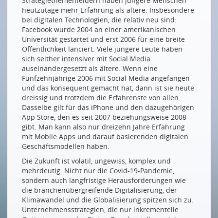
Strategiethemenfeldern haben jüngere Menschen
Influencer, YouTuber, Blogger made in #Switzerland
heutzutage mehr Erfahrung als ältere. Insbesondere
Schweizer Klimajugend online
bei digitalen Technologien, die relativ neu sind:
Facebook wurde 2004 an einer amerikanischen
AUCH DIGITAL NATIVES HABEN DIGITALE LÜCKEN
Universität gestartet und erst 2006 für eine breite
Öffentlichkeit lanciert. Viele jüngere Leute haben
Technologie für alle – damit niemand zurückbleibt
sich seither intensiver mit Social Media
auseinandergesetzt als ältere. Wenn eine
NEUE MITGLIEDER
Fünfzehnjährige 2006 mit Social Media angefangen
HST Greenfield GmbH
und das konsequent gemacht hat, dann ist sie heute
dreissig und trotzdem die Erfahrenste von allen.
Salt Mobile SA
Dasselbe gilt für das iPhone und den dazugehörigen
Quickline AG
App Store, den es seit 2007 beziehungsweise 2008
gibt. Man kann also nur dreizehn Jahre Erfahrung
mit Mobile Apps und darauf basierenden digitalen
Drucken
Geschäftsmodellen haben.
Impressum
Die Zukunft ist volatil, ungewiss, komplex und
mehrdeutig. Nicht nur die Covid-19-Pandemie,
sondern auch langfristige Herausforderungen wie
die branchenübergreifende Digitalisierung, der
Klimawandel und die Globalisierung spitzen sich zu.
Unternehmensstrategien, die nur inkrementelle