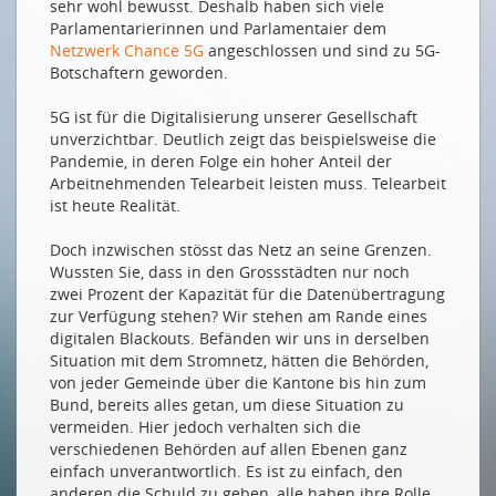
sehr wohl bewusst. Deshalb haben sich viele
«Wer sich vor Mobilfunkantennen fürchtet, täuscht
Parlamentarierinnen und Parlamentaier dem
sich in der Ursache»
Netzwerk Chance 5G
angeschlossen und sind zu 5G-
Ceux qui craignent les antennes de téléphonie
Botschaftern geworden.
mobile se trompent de cause
5G ist für die Digitalisierung unserer Gesellschaft
EINE STIMME AUS DER POLITIK
unverzichtbar. Deutlich zeigt das beispielsweise die
Pandemie, in deren Folge ein hoher Anteil der
Il ne manque qu’un peu de courage pour aller de
Arbeitnehmenden Telearbeit leisten muss. Telearbeit
l’avant
ist heute Realität.
Es fehlt nur ein bisschen Mut, um vorwärts zu
machen
Doch inzwischen stösst das Netz an seine Grenzen.
Wussten Sie, dass in den Grossstädten nur noch
WAS BRINGT 5G?
zwei Prozent der Kapazität für die Datenübertragung
zur Verfügung stehen? Wir stehen am Rande eines
Vernetzung sorgt für mehr Intelligenz in allen
digitalen Blackouts. Befänden wir uns in derselben
Branchen
Situation mit dem Stromnetz, hätten die Behörden,
KONNEKTIVITÄT UND INNOVATION
von jeder Gemeinde über die Kantone bis hin zum
Bund, bereits alles getan, um diese Situation zu
5G – doch nicht so wichtig?
vermeiden. Hier jedoch verhalten sich die
verschiedenen Behörden auf allen Ebenen ganz
Anwendung, ganz konkret
einfach unverantwortlich. Es ist zu einfach, den
Die Digitalisierung der physischen Welt
anderen die Schuld zu geben, alle haben ihre Rolle