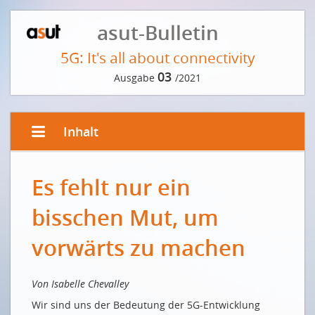
asut-Bulletin
5G: It's all about connectivity
03
Ausgabe
/2021
Inhalt
EDITORIAL
Es fehlt nur ein
Gute Konnektivität dient Stadt und Land
Une bonne connectivité au service des villes et des
bisschen Mut, um
campagnes
vorwärts zu machen
VORWORT DER REDAKTION
Konnektivität – eine Auslegeordnung
Von Isabelle Chevalley
EINE STIMME AUS DER WISSENSCHAFT
Wir sind uns der Bedeutung der 5G-Entwicklung