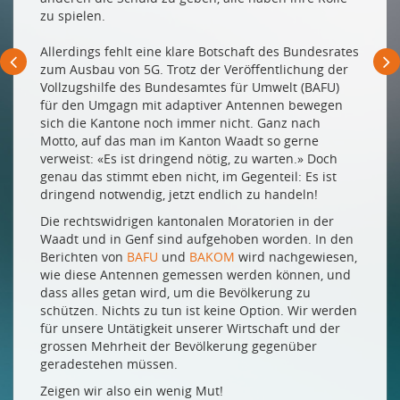
zu spielen.
Die Demokratisierung der Virtual Reality
KONNEKTIVITÄT UND NACHHALTIGKEIT
Allerdings fehlt eine klare Botschaft des Bundesrates
zum Ausbau von 5G. Trotz der Veröffentlichung der
Die Technologie-Innovation für Nachhaltigkeit
Vollzugshilfe des Bundesamtes für Umwelt (BAFU)
für den Umgagn mit adaptiver Antennen bewegen
Schaden oder Chance für die Umwelt?
sich die Kantone noch immer nicht. Ganz nach
UND WIE GEHT ES WEITER?
Motto, auf das man im Kanton Waadt so gerne
verweist: «Es ist dringend nötig, zu warten.» Doch
Pssst! 6G ist bereits in den Startlöchern …
genau das stimmt eben nicht, im Gegenteil: Es ist
dringend notwendig, jetzt endlich zu handeln!
Die Zukunft der Zukunft
Die rechtswidrigen kantonalen Moratorien in der
NEUE MITGLIEDER
Waadt und in Genf sind aufgehoben worden. In den
Berichten von
BAFU
und
BAKOM
wird nachgewiesen,
Google Cloud
wie diese Antennen gemessen werden können, und
Lidan AG
dass alles getan wird, um die Bevölkerung zu
schützen. Nichts zu tun ist keine Option. Wir werden
für unsere Untätigkeit unserer Wirtschaft und der
Drucken
grossen Mehrheit der Bevölkerung gegenüber
Impressum
geradestehen müssen.
Zeigen wir also ein wenig Mut!