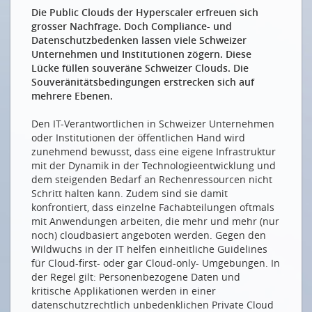
Effizienz im Flugbetrieb: SWISS verbessert
Die Public Clouds der Hyperscaler erfreuen sich
Nachhaltigkeit und erhöht operative Stabilität mit
grosser Nachfrage. Doch Compliance- und
Cloud-Technologie
Datenschutzbedenken lassen viele Schweizer
Unternehmen und Institutionen zögern. Diese
Neben Regen auch Daten aus der Cloud
Lücke füllen souveräne Schweizer Clouds. Die
NEUE MITGLIEDER
Souveränitätsbedingungen erstrecken sich auf
mehrere Ebenen.
EW Sirnach AG
Den IT-Verantwortlichen in Schweizer Unternehmen
Serv24 GmbH
oder Institutionen der öffentlichen Hand wird
Werke Wangen-Brüttisellen
zunehmend bewusst, dass eine eigene Infrastruktur
mit der Dynamik in der Technologieentwicklung und
dem steigenden Bedarf an Rechenressourcen nicht
Drucken
Schritt halten kann. Zudem sind sie damit
Impressum
konfrontiert, dass einzelne Fachabteilungen oftmals
mit Anwendungen arbeiten, die mehr und mehr (nur
noch) cloudbasiert angeboten werden. Gegen den
Wildwuchs in der IT helfen einheitliche Guidelines
für Cloud-first- oder gar Cloud-only- Umgebungen. In
der Regel gilt: Personenbezogene Daten und
kritische Applikationen werden in einer
datenschutzrechtlich unbedenklichen Private Cloud