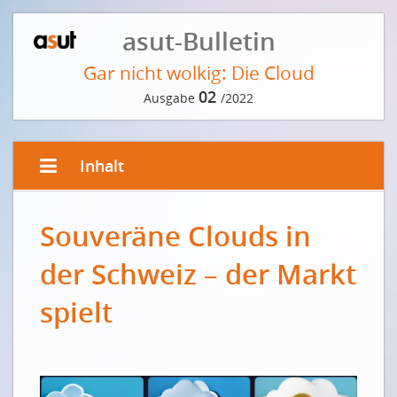
asut-Bulletin
Gar nicht wolkig: Die Cloud
02
Ausgabe
/2022
Inhalt
VORWORT DER REDAKTION
Souveräne Clouds in
Eine Wolke aus Daten
der Schweiz – der Markt
EDITORIAL VON CATRIN HINKEL
Die sichere Innovationsplattform
spielt
Une plate-forme d'innovation sûre
INTERVIEW MIT JÖRG THOMANN
Die Cloud – ein Überblick