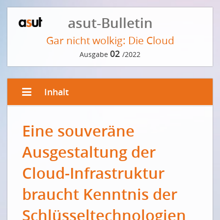
asut-Bulletin
Gar nicht wolkig: Die Cloud
02
Ausgabe
/2022
Inhalt
VORWORT DER REDAKTION
Eine souveräne
Eine Wolke aus Daten
Ausgestaltung der
EDITORIAL VON CATRIN HINKEL
Die sichere Innovationsplattform
Cloud-Infrastruktur
Une plate-forme d'innovation sûre
braucht Kenntnis der
INTERVIEW MIT JÖRG THOMANN
Schlüsseltechnologien
Die Cloud – ein Überblick