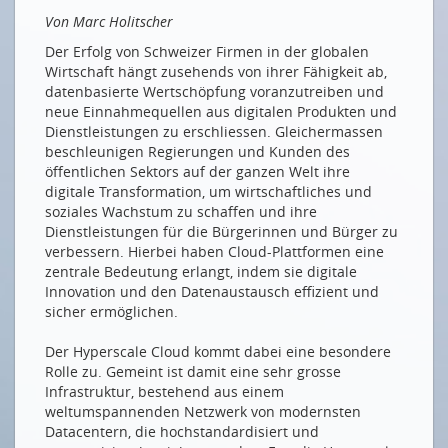
Effizienz im Flugbetrieb: SWISS verbessert
Von Marc Holitscher
Nachhaltigkeit und erhöht operative Stabilität mit
Cloud-Technologie
Der Erfolg von Schweizer Firmen in der globalen
Wirtschaft hängt zusehends von ihrer Fähigkeit ab,
Neben Regen auch Daten aus der Cloud
datenbasierte Wertschöpfung voranzutreiben und
neue Einnahmequellen aus digitalen Produkten und
NEUE MITGLIEDER
Dienstleistungen zu erschliessen. Gleichermassen
EW Sirnach AG
beschleunigen Regierungen und Kunden des
öffentlichen Sektors auf der ganzen Welt ihre
Serv24 GmbH
digitale Transformation, um wirtschaftliches und
Werke Wangen-Brüttisellen
soziales Wachstum zu schaffen und ihre
Dienstleistungen für die Bürgerinnen und Bürger zu
verbessern. Hierbei haben Cloud-Plattformen eine
Drucken
zentrale Bedeutung erlangt, indem sie digitale
Impressum
Innovation und den Datenaustausch effizient und
sicher ermöglichen.
Der Hyperscale Cloud kommt dabei eine besondere
Rolle zu. Gemeint ist damit eine sehr grosse
Infrastruktur, bestehend aus einem
weltumspannenden Netzwerk von modernsten
Datacentern, die hochstandardisiert und