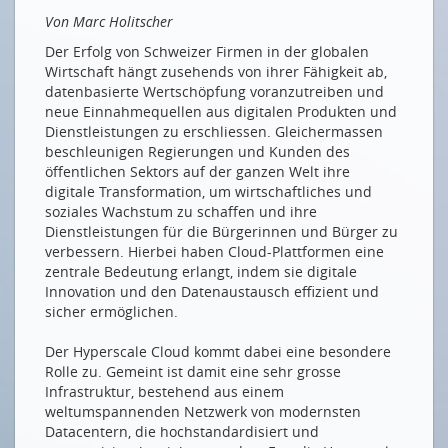
Effizienz im Flugbetrieb: SWISS verbessert
Von Marc Holitscher
Nachhaltigkeit und erhöht operative Stabilität mit
Cloud-Technologie
Der Erfolg von Schweizer Firmen in der globalen
Wirtschaft hängt zusehends von ihrer Fähigkeit ab,
Neben Regen auch Daten aus der Cloud
datenbasierte Wertschöpfung voranzutreiben und
neue Einnahmequellen aus digitalen Produkten und
NEUE MITGLIEDER
Dienstleistungen zu erschliessen. Gleichermassen
EW Sirnach AG
beschleunigen Regierungen und Kunden des
öffentlichen Sektors auf der ganzen Welt ihre
Serv24 GmbH
digitale Transformation, um wirtschaftliches und
Werke Wangen-Brüttisellen
soziales Wachstum zu schaffen und ihre
Dienstleistungen für die Bürgerinnen und Bürger zu
verbessern. Hierbei haben Cloud-Plattformen eine
Drucken
zentrale Bedeutung erlangt, indem sie digitale
Impressum
Innovation und den Datenaustausch effizient und
sicher ermöglichen.
Der Hyperscale Cloud kommt dabei eine besondere
Rolle zu. Gemeint ist damit eine sehr grosse
Infrastruktur, bestehend aus einem
weltumspannenden Netzwerk von modernsten
Datacentern, die hochstandardisiert und