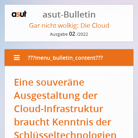
asut-Bulletin
Gar nicht wolkig: Die Cloud
02
Ausgabe
/2022
???menu_bulletin_content???
VORWORT DER REDAKTION
Eine souveräne
Eine Wolke aus Daten
Ausgestaltung der
EDITORIAL VON CATRIN HINKEL
Die sichere Innovationsplattform
Cloud-Infrastruktur
Une plate-forme d'innovation sûre
braucht Kenntnis der
INTERVIEW MIT JÖRG THOMANN
Schlüsseltechnologien
Die Cloud – ein Überblick