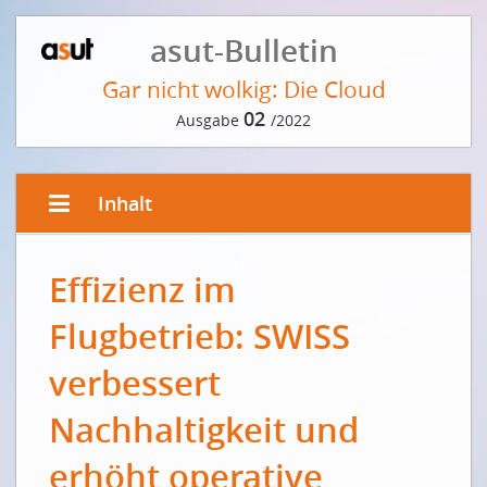
asut-Bulletin
Gar nicht wolkig: Die Cloud
02
Ausgabe
/2022
Inhalt
VORWORT DER REDAKTION
Effizienz im
Eine Wolke aus Daten
Flugbetrieb: SWISS
EDITORIAL VON CATRIN HINKEL
Die sichere Innovationsplattform
verbessert
Une plate-forme d'innovation sûre
Nachhaltigkeit und
INTERVIEW MIT JÖRG THOMANN
erhöht operative
Die Cloud – ein Überblick