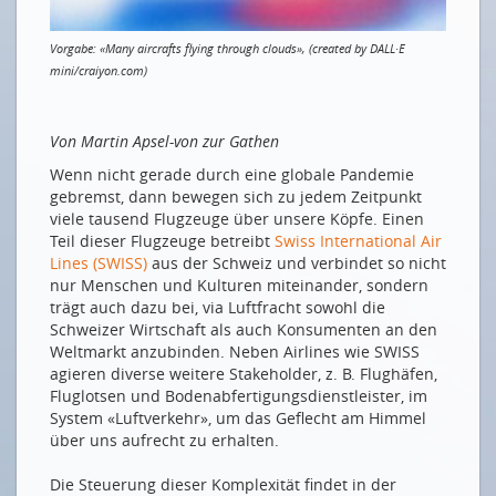
Effizienz im Flugbetrieb: SWISS verbessert
Nachhaltigkeit und erhöht operative Stabilität mit
Vorgabe: «Many aircrafts flying through clouds»,
(created by DALL·E
Cloud-Technologie
mini/craiyon.com)
Neben Regen auch Daten aus der Cloud
NEUE MITGLIEDER
Von Martin Apsel-von zur Gathen
EW Sirnach AG
Wenn nicht gerade durch eine globale Pandemie
gebremst, dann bewegen sich zu jedem Zeitpunkt
Serv24 GmbH
viele tausend Flugzeuge über unsere Köpfe. Einen
Werke Wangen-Brüttisellen
Teil dieser Flugzeuge betreibt
Swiss International Air
Lines (SWISS)
aus der Schweiz und verbindet so nicht
nur Menschen und Kulturen miteinander, sondern
Drucken
trägt auch dazu bei, via Luftfracht sowohl die
Impressum
Schweizer Wirtschaft als auch Konsumenten an den
Weltmarkt anzubinden. Neben Airlines wie SWISS
agieren diverse weitere Stakeholder, z. B. Flughäfen,
Fluglotsen und Bodenabfertigungsdienstleister, im
System «Luftverkehr», um das Geflecht am Himmel
über uns aufrecht zu erhalten.
Die Steuerung dieser Komplexität findet in der