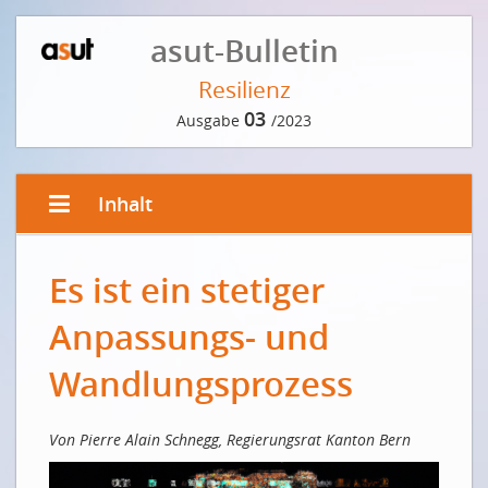
asut-Bulletin
Resilienz
03
Ausgabe
/2023
Inhalt
VORWORT DER REDAKTION
Es ist ein stetiger
Resilienz in einer vernetzten Welt
Anpassungs- und
EDITORIAL VON PETER GRÜTTER
Resilienz ist das Trumpf-Ass der Schweiz
Wandlungsprozess
La résilience – l'as des atouts de la Suisse
AUS SCHADEN WIRD MAN KLUG? INTERVIEW MIT RETO
Von Pierre Alain Schnegg, Regierungsrat Kanton Bern
KNUTTI