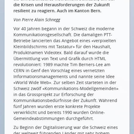
die Krisen und Herausforderungen der Zukunft
Impressum
resilient zu reagiern. Auch im Kanton Bern.
Von Pierre Alain Schnegg
Vor 40 Jahren begann in der Schweiz die moderne
Kommunikationsgesellschaft. Die damaligen PTT-
Betriebe lancierten das Angebot eines «verpixelten
Kleinbildschirms mit Tastatur» für den Haushalt,
Produktnamen Videotex. Bald darauf wurde die
Übermittlung von Text und Grafik durch HTML
revolutioniert: 1989 machte Tim Berners-Lee am
CERN in Genf den Vorschlag eines vernetzten
Informationsmanagements und nannte seine Idee
«World Wide Web». Zur selben Zeit starteten in der
Schweiz zwölf «Kommunikations-Modellgemeinden»
in das Grossprojekt zur Erforschung der
Kommunikationsbedürfnisse der Zukunft. Während
fünf Jahren wurden erste konkrete Projekte
verwirklicht und bereits 1990 wurden Online-
Gemeindeabstimmungen durchgeführt.
Zu Beginn der Digitalisierung war die Schweiz eines
der weltweit führenden Länder mit sehr hohem