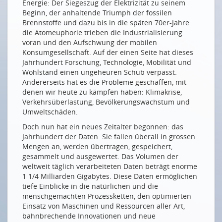
Energie: Der Siegeszug der Elektrizität zu seinem
On est tous encore en voyage de découverte
Beginn, der anhaltende Triumph der fossilen
Brennstoffe und dazu bis in die späten 70er-Jahre
EIN SCHWEIZER DATENÖKOSYSTEM
die Atomeuphorie trieben die Industrialisierung
voran und den Aufschwung der mobilen
Bundesrat schafft Grundlagen für Schweizer
Konsumgesellschaft. Auf der einen Seite hat dieses
Datenökosystem
Jahrhundert Forschung, Technologie, Mobilität und
Eine vertrauenswürdige AI für die Schweiz
Wohlstand einen ungeheuren Schub verpasst.
Andererseits hat es die Probleme geschaffen, mit
Daten, Datensicherheit und das revidierte
denen wir heute zu kämpfen haben: Klimakrise,
Bundesgesetz über den Datenschutz
Verkehrsüberlastung, Bevölkerungswachstum und
DER EUROPÄISCHE DATENMARKT
Umweltschäden.
Doch nun hat ein neues Zeitalter begonnen: das
Wie sich der EU Data Act auf die Schweiz auswirkt
Jahrhundert der Daten. Sie fallen überall in grossen
DATEN IM GESUNDHEITSWESEN
Mengen an, werden übertragen, gespeichert,
gesammelt und ausgewertet. Das Volumen der
Sensorik und künstliche Intelligenz hilft, Parkinson-
weltweit täglich verarbeiteten Daten beträgt enorme
Medikamente richtig zu dosieren
1 1/4 Milliarden Gigabytes. Diese Daten ermöglichen
tiefe Einblicke in die natürlichen und die
DATEN IM ENERGIESEKTOR
menschgemachten Prozessketten, den optimierten
Einsatz von Maschinen und Ressourcen aller Art,
Innovation fürs Smart Metering
bahnbrechende Innovationen und neue