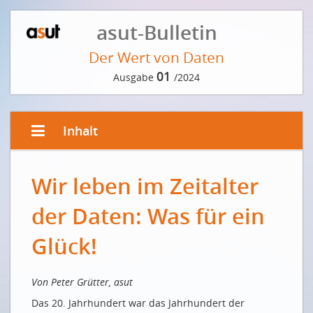
asut-Bulletin
Der Wert von Daten
01
Ausgabe
/2024
Inhalt
EDITORIAL VON PETER GRÜTTER
Wir leben im Zeitalter
Wir leben im Zeitalter der Daten: Was für ein Glück!
Nous vivons à l'ère des données : Quelle chance !
der Daten: Was für ein
VORWORT DER REDAKTION
Glück!
Der wahre Wert von Daten
INTERVIEW MIT CHRISTOPH HEITZ
Von Peter Grütter, asut
Das 20. Jahrhundert war das Jahrhundert der
Wir alle sind immer noch auf Entdeckungsreise