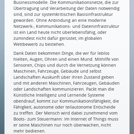
DATEN FÜR URBANE LEBENSRÄUME
Businessmodelle. Die Kommunikationsnetze, die zur
Übertragung und Verarbeitung der Daten notwendig
Datenbasierte Innovation für lebenswerte Städte
sind, sind zur systemkritischen Basisinfrastruktur
geworden. Ohne Anbindung an eine moderne
DATEN IN DER FERTIGUNG
Netzwerk-, Kommunikations- und Dateninfrastruktur
ist ein Land heute nicht überlebensfähig, oder
International vernetzte Kaffeemaschinen
zumindest nicht dafür gerüstet, im globalen
DATEN IM SERVICE-BEREICH
Wettbewerb zu bestehen.
Dank Daten bekommen Dinge, die wir für leblos
Ökologischer & wirtschaftlicher Nutzen mit
hielten, Augen, Ohren und einen Mund. Mithilfe von
industriellen Smart Services
Sensoren, Chips und durch die Vernetzung können
DATENNUTZUNG IN DER GEBÄUDEANIMATION
Maschinen, Fahrzeuge, Gebäude und selbst
Landschaften Auskunft über ihren Zustand geben
Über den Tellerrand hinausgeschaut
und mit anderen Maschinen, Fahrzeugen, Gebäuden
oder Landschaften kommunizieren. Packt man die
DATEN IN DER MOBILITÄT
Künstliche Intelligenz und Lernende Systeme
obendrauf, kommt zur Kommunikationsfähigkeit, die
Weniger allein
Fähigkeit, autonome oder teilautonome Entscheide
ICT-NETZWORKINGPARTY 2024
zu treffen. Der Mensch wird dabei zunehmend vom
Boots- zum Steuermann: Im Internet of Things muss
The Best of Both Worlds
er seine Maschinen nur noch überwachen, nicht
mehr bedienen.