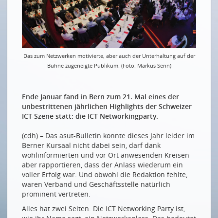
On est tous encore en voyage de découverte
EIN SCHWEIZER DATENÖKOSYSTEM
Bundesrat schafft Grundlagen für Schweizer
Datenökosystem
Das zum Netzwerken motivierte, aber auch der Unterhaltung auf der
Eine vertrauenswürdige AI für die Schweiz
Bühne zugeneigte Publikum. (Foto: Markus Senn)
Daten, Datensicherheit und das revidierte
Bundesgesetz über den Datenschutz
Ende Januar fand in Bern zum 21. Mal eines der
unbestrittenen jährlichen Highlights der Schweizer
DER EUROPÄISCHE DATENMARKT
ICT-Szene statt: die ICT Networkingparty.
Wie sich der EU Data Act auf die Schweiz auswirkt
(cdh) – Das asut-Bulletin konnte dieses Jahr leider im
DATEN IM GESUNDHEITSWESEN
Berner Kursaal nicht dabei sein, darf dank
wohlinformierten und vor Ort anwesenden Kreisen
Sensorik und künstliche Intelligenz hilft, Parkinson-
aber rapportieren, dass der Anlass wiederum ein
Medikamente richtig zu dosieren
voller Erfolg war. Und obwohl die Redaktion fehlte,
waren Verband und Geschäftsstelle natürlich
DATEN IM ENERGIESEKTOR
prominent vertreten.
Innovation fürs Smart Metering
Alles hat zwei Seiten: Die ICT Networking Party ist,