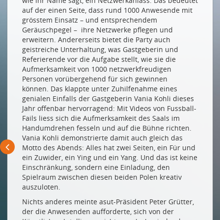
wie ihr Name sagt, ein Netzwerkanlass. Das bedeutet
DATEN FÜR URBANE LEBENSRÄUME
auf der einen Seite, dass rund 1000 Anwesende mit
Datenbasierte Innovation für lebenswerte Städte
grösstem Einsatz – und entsprechendem
Geräuschpegel – ihre Netzwerke pflegen und
DATEN IN DER FERTIGUNG
erweitern. Andererseits bietet die Party auch
geistreiche Unterhaltung, was Gastgeberin und
International vernetzte Kaffeemaschinen
Referierende vor die Aufgabe stellt, wie sie die
Aufmerksamkeit von 1000 netzwerkfreudigen
DATEN IM SERVICE-BEREICH
Personen vorübergehend für sich gewinnen
Ökologischer & wirtschaftlicher Nutzen mit
können. Das klappte unter Zuhilfenahme eines
industriellen Smart Services
genialen Einfalls der Gastgeberin Vania Kohli dieses
Jahr offenbar hervorragend: Mit Videos von Fussball-
DATENNUTZUNG IN DER GEBÄUDEANIMATION
Fails liess sich die Aufmerksamkeit des Saals im
Handumdrehen fesseln und auf die Bühne richten.
Über den Tellerrand hinausgeschaut
Vania Kohli demonstrierte damit auch gleich das
Motto des Abends: Alles hat zwei Seiten, ein Für und
DATEN IN DER MOBILITÄT
ein Zuwider, ein Ying und ein Yang. Und das ist keine
Weniger allein
Einschränkung, sondern eine Einladung, den
Spielraum zwischen diesen beiden Polen kreativ
ICT-NETZWORKINGPARTY 2024
auszuloten.
The Best of Both Worlds
Nichts anderes meinte asut-Präsident Peter Grütter,
der die Anwesenden aufforderte, sich von der