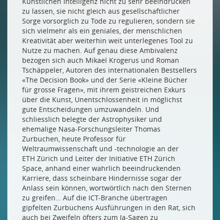
Künstlichen Intelligenz nicht zu sehr beeindrucken
Drucken
zu lassen, sie nicht gleich aus gesellschaftlicher
Impressum
Sorge vorsorglich zu Tode zu regulieren, sondern sie
sich vielmehr als ein geniales, der menschlichen
Kreativität aber weiterhin weit unterlegenes Tool zu
Nutze zu machen. Auf genau diese Ambivalenz
bezogen sich auch Mikael Krogerus und Roman
Tschäppeler, Autoren des internationalen Bestsellers
«The Decision Book» und der Serie «Kleine Bücher
für grosse Fragen», mit ihrem geistreichen Exkurs
über die Kunst, Unentschlossenheit in möglichst
gute Entscheidungen umzuwandeln. Und
schliesslich belegte der Astrophysiker und
ehemalige Nasa-Forschungsleiter Thomas
Zurbuchen, heute Professor für
Weltraumwissenschaft und -technologie an der
ETH Zürich und Leiter der Initiative ETH Zürich
Space, anhand einer wahrlich beeindruckenden
Karriere, dass scheinbare Hindernisse sogar der
Anlass sein können, wortwörtlich nach den Sternen
zu greifen… Auf die ICT-Branche übertragen
gipfelten Zurbuchens Ausführungen in den Rat, sich
auch bei Zweifeln öfters zum Ja-Sagen zu