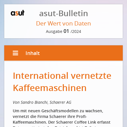
asut-Bulletin
Der Wert von Daten
01
Ausgabe
/2024
Inhalt
EDITORIAL VON PETER GRÜTTER
International vernetzte
Wir leben im Zeitalter der Daten: Was für ein Glück!
Nous vivons à l'ère des données : Quelle chance !
Kaffeemaschinen
VORWORT DER REDAKTION
Von Sandro Bianchi, Schaerer AG
Der wahre Wert von Daten
Um mit neuen Geschäftsmodellen zu wachsen,
INTERVIEW MIT CHRISTOPH HEITZ
vernetzt die Firma Schaerer ihre Profi-
Kaffeemaschinen. Der Schaerer Coffee Link erfasst
Wir alle sind immer noch auf Entdeckungsreise