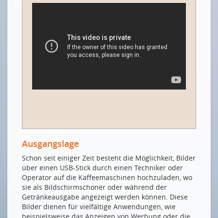
DATEN FÜR URBANE LEBENSRÄUME
Datenbasierte Innovation für lebenswerte Städte
DATEN IN DER FERTIGUNG
International vernetzte Kaffeemaschinen
DATEN IM SERVICE-BEREICH
Ökologischer & wirtschaftlicher Nutzen mit
industriellen Smart Services
DATENNUTZUNG IN DER GEBÄUDEANIMATION
Über den Tellerrand hinausgeschaut
Ausgangslage
DATEN IN DER MOBILITÄT
Schon seit einiger Zeit besteht die Möglichkeit, Bilder
Weniger allein
über einen USB-Stick durch einen Techniker oder
Operator auf die Kaffeemaschinen hochzuladen, wo
ICT-NETZWORKINGPARTY 2024
sie als Bildschirmschoner oder während der
Getränkeausgabe angezeigt werden können. Diese
The Best of Both Worlds
Bilder dienen für vielfältige Anwendungen, wie
beispielsweise das Anzeigen von Werbung oder die