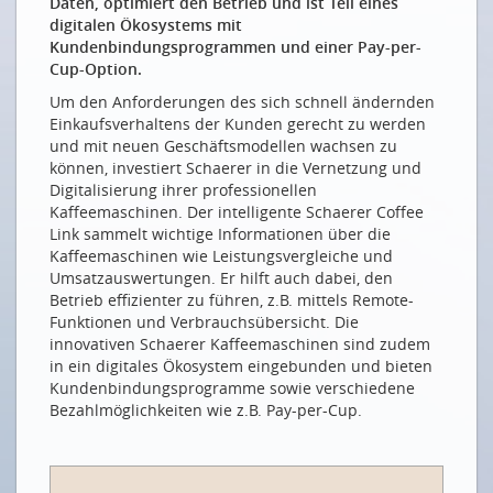
Daten, optimiert den Betrieb und ist Teil eines
On est tous encore en voyage de découverte
digitalen Ökosystems mit
Kundenbindungsprogrammen und einer Pay-per-
EIN SCHWEIZER DATENÖKOSYSTEM
Cup-Option.
Bundesrat schafft Grundlagen für Schweizer
Um den Anforderungen des sich schnell ändernden
Datenökosystem
Einkaufsverhaltens der Kunden gerecht zu werden
und mit neuen Geschäftsmodellen wachsen zu
Eine vertrauenswürdige AI für die Schweiz
können, investiert Schaerer in die Vernetzung und
Daten, Datensicherheit und das revidierte
Digitalisierung ihrer professionellen
Bundesgesetz über den Datenschutz
Kaffeemaschinen. Der intelligente Schaerer Coffee
Link sammelt wichtige Informationen über die
DER EUROPÄISCHE DATENMARKT
Kaffeemaschinen wie Leistungsvergleiche und
Umsatzauswertungen. Er hilft auch dabei, den
Wie sich der EU Data Act auf die Schweiz auswirkt
Betrieb effizienter zu führen, z.B. mittels Remote-
DATEN IM GESUNDHEITSWESEN
Funktionen und Verbrauchsübersicht. Die
innovativen Schaerer Kaffeemaschinen sind zudem
Sensorik und künstliche Intelligenz hilft, Parkinson-
in ein digitales Ökosystem eingebunden und bieten
Medikamente richtig zu dosieren
Kundenbindungsprogramme sowie verschiedene
Bezahlmöglichkeiten wie z.B. Pay-per-Cup.
DATEN IM ENERGIESEKTOR
Innovation fürs Smart Metering