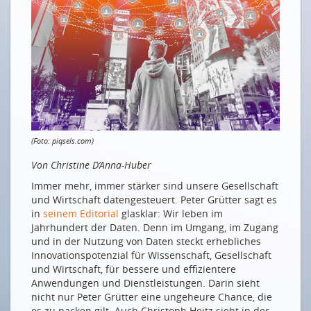
On est tous encore en voyage de découverte
EIN SCHWEIZER DATENÖKOSYSTEM
Bundesrat schafft Grundlagen für Schweizer
Datenökosystem
Eine vertrauenswürdige AI für die Schweiz
Daten, Datensicherheit und das revidierte
Bundesgesetz über den Datenschutz
(Foto: piqsels.com)
DER EUROPÄISCHE DATENMARKT
Von Christine D’Anna-Huber
Wie sich der EU Data Act auf die Schweiz auswirkt
Immer mehr, immer stärker sind unsere Gesellschaft
und Wirtschaft datengesteuert. Peter Grütter sagt es
DATEN IM GESUNDHEITSWESEN
in
seinem Editorial
glasklar: Wir leben im
Sensorik und künstliche Intelligenz hilft, Parkinson-
Jahrhundert der Daten. Denn im Umgang, im Zugang
Medikamente richtig zu dosieren
und in der Nutzung von Daten steckt erhebliches
Innovationspotenzial für Wissenschaft, Gesellschaft
DATEN IM ENERGIESEKTOR
und Wirtschaft, für bessere und effizientere
Anwendungen und Dienstleistungen. Darin sieht
Innovation fürs Smart Metering
nicht nur Peter Grütter eine ungeheure Chance, die
es zu packen gilt. Auch Christoph Heitz sieht in der