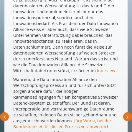
DATEN FÜR URBANE LEBENSRÄUME
datenbasierten Wertschöpfung ist das A und O der
Datenbasierte Innovation für lebenswerte Städte
Innovation. Und damit meint er nicht nur das
Innovations
potenzial
, sondern auch den
DATEN IN DER FERTIGUNG
Innovations
bedarf
. Als Präsident der Data Innovation
Alliance weiss er aber auch, dass viele Schweizer
International vernetzte Kaffeemaschinen
Unternehmen Unterstützung dabei brauchen, das
Innovationspotenzial zu realisieren, das in
DATEN IM SERVICE-BEREICH
Daten schlummert. Denn noch führt die Reise zur
Ökologischer & wirtschaftlicher Nutzen mit
datenbasierten Wertschöpfung auf weiten Strecken
industriellen Smart Services
durch unerforschtes Neuland. Warum das so ist und
wie die Data Innovation Alliance die Schweizer
DATENNUTZUNG IN DER GEBÄUDEANIMATION
Wirtschaft dabei unterstützt, erklärt er im
Interview.
Über den Tellerrand hinausgeschaut
Während die Data Innovation Alliance den
Wertschöpfungsprozess an und für sich unterstützt,
DATEN IN DER MOBILITÄT
sorgen andere dafür, die nötigen
Rahmenbedingungen für ein kompetitives Schweizer
Weniger allein
Datenökosystem zu schaffen: Der Bund ist daran,
interoperable und vertrauenswürdige Datenräume
ICT-NETZWORKINGPARTY 2024
zu schaffen, in denen Daten sicher gehandhabt und
The Best of Both Worlds
ausgetauscht werden können.
Jürg Würst, bei der
Bundeskanzlei für diesen Prozess verantwortlich,