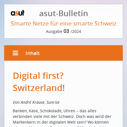
asut-Bulletin
Smarte Netze für eine smarte Schweiz
03
Ausgabe
/2024
Inhalt
EDITORIAL VON ANDRÉ KRAUSE
Digital first?
Digital first? Switzerland!
Le numérique d'abord? La Suisse!
Switzerland!
VORWORT DER REDAKTION
Von André Krause, Sunrise
Läuft uns die Zeit davon?
Banken, Käse, Schokolade, Uhren – das alles
INTERVIEW MIT FRITZ SUTTER
verbinden viele mit der Schweiz. Doch was wird der
Markenkern in der digitalen Welt sein? Wo können
Von jeder Schweizer Bergspitze aus erreicht man die