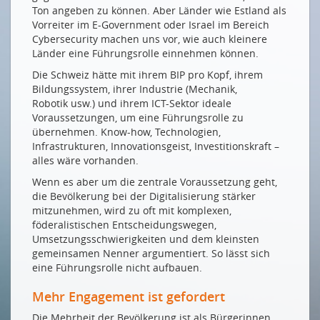
Netzwerksicherheit für Wachstum & digitale
Ton angeben zu können. Aber Länder wie Estland als
Transformation
Vorreiter im E-Government oder Israel im Bereich
Cybersecurity machen uns vor, wie auch kleinere
How (Gen)AI is Changing the Game
Länder eine Führungsrolle einnehmen können.
Gen(AI) als Gamechanger
Die Schweiz hätte mit ihrem BIP pro Kopf, ihrem
NETZWERKE EINER ANDEREN ART
Bildungssystem, ihrer Industrie (Mechanik,
Robotik usw.) und ihrem ICT-Sektor ideale
Mit dem globalen Süden zusammenspannen
Voraussetzungen, um eine Führungsrolle zu
übernehmen. Know-how, Technologien,
NEUE MITGLIEDER
Infrastrukturen, Innovationsgeist, Investitionskraft –
alles wäre vorhanden.
com-fident GmbH
Wenn es aber um die zentrale Voraussetzung geht,
smart byte GmbH
die Bevölkerung bei der Digitalisierung stärker
Swiss4net Holding AG
mitzunehmen, wird zu oft mit komplexen,
föderalistischen Entscheidungswegen,
Umsetzungsschwierigkeiten und dem kleinsten
Drucken
gemeinsamen Nenner argumentiert. So lässt sich
Impressum
eine Führungsrolle nicht aufbauen.
Mehr Engagement ist gefordert
Die Mehrheit der Bevölkerung ist als Bürgerinnen