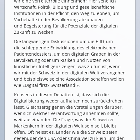
wir eine Vorreiterrolle einnehmen? Hier sehe ich
Welt
Wirtschaft, Politik, Bildung und gesellschaftliche
De chaque sommet de montagne, on atteint le
Institutionen in der Pflicht, den Weg zu ebnen, um
monde
Vorbehalte in der Bevölkerung abzubauen
und Begeisterung für die Potenziale der digitalen
GUTE VORAUSSETZUNGEN
Zukunft zu wecken.
Innovation dank guter und sicherer
Die langwierigen Diskussionen um die E-ID, um
Kommunikationsnetze
die schleppende Entwicklung des elektronischen
Patientendossiers, um den digitalen Graben in der
Ein Lob der demokratischen Langsamkeit
Bevölkerung oder um Risiken und Nutzen von
Digitale Nachhaltigkeit ist kein Widerspruch
künstlicher Intelligenz zeigen, was zu tun ist, wenn
wir mit der Schweiz in der digitalen Welt vorangehen
NEUE HERAUSFORDERUNGEN
und beispielsweise eine Assoziation schaffen wollen
wie «Digital first? Switzerland!».
Zur Digitalisierung befähigen
Konsens in diesen Debatten ist, dass sich die
Die Zukunft von Cloud, AI und Sicherheit aus Sicht
Digitalisierung weder aufhalten noch zurückdrehen
Schweizer KMUs
lässt. Gleichzeitig gehen die Vorstellungen darüber,
SMARTE INNOVATION DANK SMARTEN NETZEN
wer sich welcher Verantwortung annehmen sollte,
weit auseinander. Die Frage, was der Schweizer
Zu Besuch im Datenland Schweiz
Markenkern in der digitalen Welt sein soll, bleibt
offen. Oft heisst es, Länder wie die Schweiz seien
Network security for growth & digital transformation
gegenüber den USA oder China viel zu klein, um den