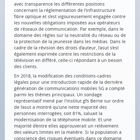
avec transparence les différentes positions
L'écho des comités spécialisés
concernant la réglementation de l’infrastructure
fibre optique et s’est vigoureusement engagée contre
les nouvelles obligations imposées aux opérateurs
Drucken
de réseaux de communication. Par exemple, dans le
Impressum
domaine des règles sur la neutralité du réseau ou de
la protection de la jeunesse dans les médias. Dans le
cadre de la révision des droits d’auteur, l’asut s’est
également exprimée contre les restrictions de la
télévision en différé, celle-ci répondant à un besoin
des clients.
En 2018, la modification des conditions-cadres
légales pour une introduction rapide de la dernière
génération de communications mobiles 5G a compté
parmi les thèmes principaux. Un sondage
représentatif mené par l'institut gfs Berne sur ordre
de l’asut a montré qu’une nette majorité des
personnes interrogées, soit 81%, saluait la
modernisation de la téléphonie mobile. Et une
majorité d’entre elles approuverait un relèvement
des valeurs limites en la matière. Si la population a
conscience des risques éventuels dans ce domaine,