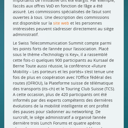
importants de l’initiative ont été élargis. Par exemple,
l’accès aux offres VoD en fonction de l’âge a été
assuré. Les commissions spécialisées de l’asut sont
ouvertes à tous. Une description des commissions
est disponible sur la
site web
et les personnes
intéressées peuvent s’adresser directement au siège
administratif.
Le Swiss Telecommunication Summit compte parmi
les points forts de l’année pour l’association. Placé
sous le thème «Technology is Key», il a rassemblé
cette fois-ci quelques 900 participants au Kursaal de
Berne Toute aussi réussie, la conférence «Future
Mobility – Les porteurs et les portés» s'est tenue une
fois de plus en coopération avec l’Office fédéral des
routes (OFROU), la Plateforme suisse de télématique
des transports (its-ch) et le Touring Club Suisse (TCS).
A cette occasion, plus de 420 participants ont été
informés par des experts compétents des dernières
évolutions de la mobilité intelligente et ont profité
des pauses pour s’adonner au networking. De
surcroît, le siège administratif a organisé l’année
dernière trois Lunch Forums et quatre apéros