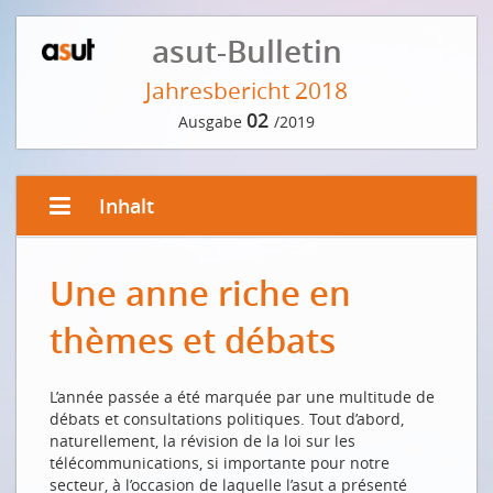
asut-Bulletin
Jahresbericht 2018
02
Ausgabe
/2019
Inhalt
TÄTIGKEITSBERICHT 2018 DER GESCHÄFTSSTELLE
Une anne riche en
Ein themen- und debattenreiches Jahr
thèmes et débats
RAPPORT D’ACTIVITÉ 2018 DU SIÈGE ADMINISTRATIF
Une anne riche en thèmes et débats
L’année passée a été marquée par une multitude de
JAHRESBERICHTE 2018 ASUT-FACHGREMIEN
débats et consultations politiques. Tout d’abord,
naturellement, la révision de la loi sur les
Echo aus den Arbeitsgruppen
télécommunications, si importante pour notre
RAPPORTS ANNUEL 2018 DES COMITÉS SPÉCIALISÉS
secteur, à l’occasion de laquelle l’asut a présenté