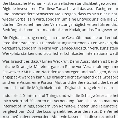
Die klassische Mechanik ist zur Selbstverständlichkeit geworden 
Digitale investieren. Für diese Tatsache will das asut-Fachgremi
und insbesondere Schweizer KMU zeigen, dass es sich hier nich
wieder vorbei sein wird, sondern um eine Entwicklung, die die Sc
dürfen. Die zunehmenden Vernetzungsmöglichkeiten führen dazu
Bedrängnis kommen – man denke an Kodak, an das Taxigewerbe od
Die Digitalisierung ermöglicht neue Geschäftsmodelle und erlaubt
Produktherstellern zu Dienstleistungsbetrieben zu entwickeln, d
verkaufen, sondern in Form von Service-Abos zur Verfügung stell
Werkplatz stärken und trotz hoher Lohnkosten international wet
Was braucht es dazu? Einen Weckruf. Denn Ausschlafen ist bei d
falsche Strategie. Mit einer ganzen Reihe von Veranstaltungen 
Schweizer KMUs zum Nachdenken anregen und aufzeigen, dass Dig
angepackt werden kann. Es braucht nicht zwingend das Grossproje
sind eine Vision, eine Portion Mut und die Bereitschaft, die bes
und sich auf die Möglichkeiten der Digitalisierung einzulassen.
Industrie 4.0, Internet of Things und wie die Schlagwörter alle hei
mich seit rund 20 Jahren mit Vernetzung. Damals sprach man noc
Internet of Things, sondern von Remote-Diensten und Telemetrie,
vergleichbar. Doch die Lösung sieht heute anders aus: Die Vernet
kostengünstiger geworden. Aber wie lassen sich diese technischen