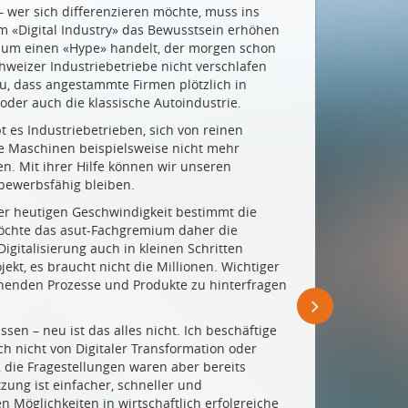
– wer sich differenzieren möchte, muss ins
um «Digital Industry» das Bewusstsein erhöhen
t um einen «Hype» handelt, der morgen schon
hweizer Industriebetriebe nicht verschlafen
, dass angestammte Firmen plötzlich in
er auch die klassische Autoindustrie.
 es Industriebetrieben, sich von reinen
ie Maschinen beispielsweise nicht mehr
en. Mit ihrer Hilfe können wir unseren
tbewerbsfähig bleiben.
er heutigen Geschwindigkeit bestimmt die
möchte das asut-Fachgremium daher die
italisierung auch in kleinen Schritten
kt, es braucht nicht die Millionen. Wichtiger
tehenden Prozesse und Produkte zu hinterfragen
ssen – neu ist das alles nicht. Ich beschäftige
h nicht von Digitaler Transformation oder
 die Fragestellungen waren aber bereits
zung ist einfacher, schneller und
 Möglichkeiten in wirtschaftlich erfolgreiche