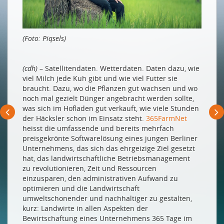
Die Schweiz muss Tempo zulegen
La Suisse doit mettre les bouchées doubles
(Foto: Piqsels)
PRODUKTIONSWIRTSCHAFT 4.0
In der Schweiz heisst es Industrie 2025
(cdh)
– Satellitendaten. Wetterdaten. Daten dazu, wie
viel Milch jede Kuh gibt und wie viel Futter sie
Die richtigen Weichen stellen – 5 Übungen für KMU
braucht. Dazu, wo die Pflanzen gut wachsen und wo
Schlanker, schneller, besser
noch mal gezielt Dünger angebracht werden sollte,
was sich im Hofladen gut verkauft, wie viele Stunden
Frau Merkel und die fleissige Yumi
der Häcksler schon im Einsatz steht.
365FarmNet
Industrie 4.0 im Reich des Drachens
heisst die umfassende und bereits mehrfach
preisgekrönte Softwarelösung eines jungen Berliner
GESUNDHEIT DIGITAL
Unternehmens, das sich das ehrgeizige Ziel gesetzt
hat, das landwirtschaftliche Betriebsmanagement
Industrie 4.0 als Vorbild
zu revolutionieren, Zeit und Ressourcen
SMARTE LANDWIRTSCHAFT
einzusparen, den administrativen Aufwand zu
optimieren und die Landwirtschaft
Der Sensor auf dem Feld: Wie die Digitalisierung die
umweltschonender und nachhaltiger zu gestalten,
Landwirtschaft verändert
kurz: Landwirte in allen Aspekten der
Bewirtschaftung eines Unternehmens 365 Tage im
Digitale Landidylle