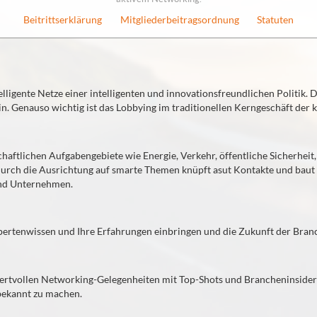
Beitrittserklärung
Mitgliederbeitragsordnung
Statuten
elligente Netze einer intelligenten und innovationsfreundlichen Politik. D
n. Genauso wichtig ist das Lobbying im traditionellen Kerngeschäft der
lschaftlichen Aufgabengebiete wie Energie, Verkehr, öffentliche Sicherhei
Durch die Ausrichtung auf smarte Themen knüpft asut Kontakte und baut
und Unternehmen.
pertenwissen und Ihre Erfahrungen einbringen und die Zukunft der Branc
 wertvollen Networking-Gelegenheiten mit Top-Shots und Brancheninsidern
bekannt zu machen.