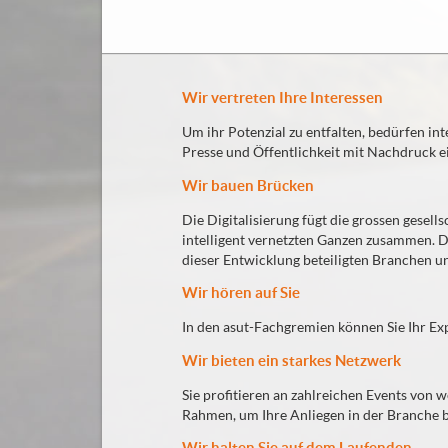
Wir vertreten Ihre Interessen
Um ihr Potenzial zu entfalten, bedürfen int
Presse und Öffentlichkeit mit Nachdruck ei
Wir bauen Brücken
Die Digitalisierung fügt die grossen gesel
intelligent vernetzten Ganzen zusammen. 
dieser Entwicklung beteiligten Branchen 
Wir hören auf Sie
In den asut-Fachgremien können Sie Ihr Ex
Wir bieten ein starkes Netzwerk
Sie profitieren an zahlreichen Events von
Rahmen, um Ihre Anliegen in der Branche 
Wir halten Sie auf dem Laufenden